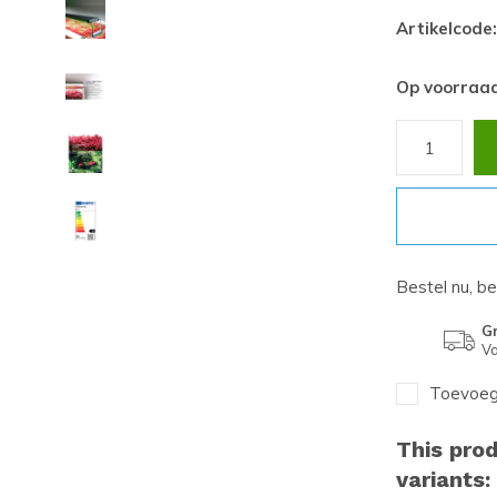
Artikelcode:
Op voorraa
Bestel nu, b
Gr
Va
Toevoege
This prod
variants: