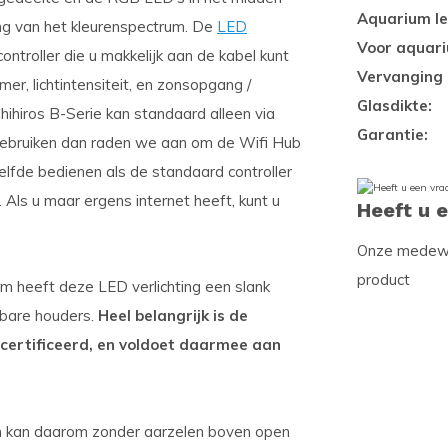
Aquarium le
ing van het kleurenspectrum. De
LED
Voor aquar
troller die u makkelijk aan de kabel kunt
Vervanging 
er, lichtintensiteit, en zonsopgang /
Glasdikte:
hihiros B-Serie kan standaard alleen via
Garantie:
 gebruiken dan raden we aan om de Wifi Hub
elfde bedienen als de standaard controller
Als u maar ergens internet heeft, kunt u
Heeft u 
Onze medewer
product
m heeft deze LED verlichting een slank
lbare houders.
Heel belangrijk is de
certificeerd, en voldoet daarmee aan
n kan daarom zonder aarzelen boven open