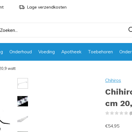
nt
Lage verzendkosten
ng
Onderhoud
Voeding
Apotheek
Toebehoren
Onder
20,9 watt
Chihiros
Chihir
cm 20,
(
€54,95