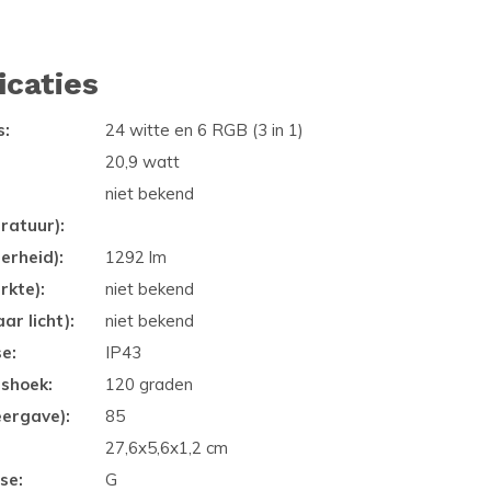
icaties
s:
24 witte en 6 RGB (3 in 1)
20,9 watt
niet bekend
ratuur):
erheid):
1292 lm
rkte):
niet bekend
ar licht):
niet bekend
se:
IP43
gshoek:
120 graden
eergave):
85
27,6x5,6x1,2 cm
se:
G