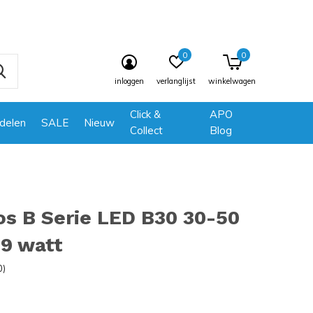
0
0
inloggen
verlanglijst
winkelwagen
Click &
APO
delen
SALE
Nieuw
Collect
Blog
os B Serie LED B30 30-50
9 watt
0)