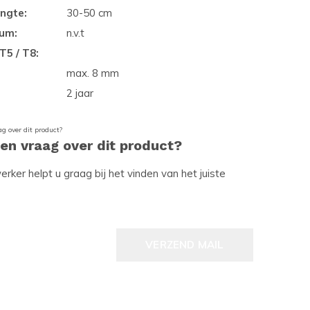
ngte:
30-50 cm
ium:
n.v.t
T5 / T8:
max. 8 mm
2 jaar
een vraag over dit product?
ker helpt u graag bij het vinden van het juiste
VERZEND MAIL