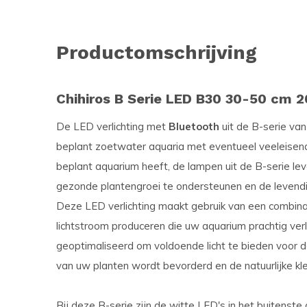
Productomschrijving
Chihiros B Serie LED B30 30-50 cm 2
De LED verlichting met
Bluetooth
uit de B-serie van
beplant zoetwater aquaria met eventueel veeleisende
beplant aquarium heeft, de lampen uit de B-serie le
gezonde plantengroei te ondersteunen en de levendi
Deze LED verlichting maakt gebruik van een combina
lichtstroom produceren die uw aquarium prachtig verl
geoptimaliseerd om voldoende licht te bieden voor 
van uw planten wordt bevorderd en de natuurlijke kl
Bij deze B-serie zijn de witte LED's in het buitens