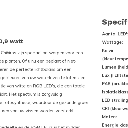
Specif
Aantal LED'
0,9 watt
Wattage:
Kelvin
 Chihiros zijn speciaal ontworpen voor een
(kleurtempe
 planten. Of u nu een beplant of niet-
Lumen (held
veren de perfecte lichtbalans om een
Lux (lichtste
ge kleuren van uw waterleven te laten zien.
PAR (bruikba
tie van witte en RGB LED's, die een totale
Isolatieklas
icht. Het spectrum is zorgvuldig
LED stralin
de fotosynthese, waardoor de gezonde groei
CRI (kleurw
euren van uw vissen worden versterkt.
Maten:
Energie klas
te gedeelte en de RGB LED's in het midden