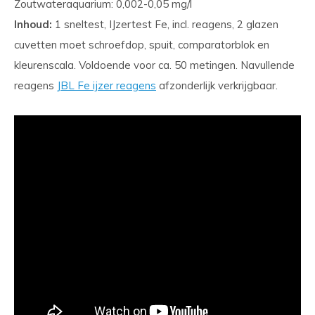
Zoutwateraquarium: 0,002-0,05 mg/l
Inhoud:
1 sneltest, IJzertest Fe, incl. reagens, 2 glazen
cuvetten moet schroefdop, spuit, comparatorblok en
kleurenscala. Voldoende voor ca. 50 metingen. Navullende
reagens
JBL Fe ijzer reagens
afzonderlijk verkrijgbaar.