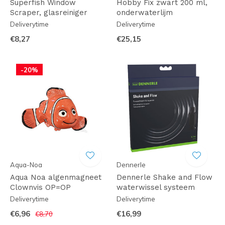
Superfish Window
Hobby Fix zwart 200 ml,
Scraper, glasreiniger
onderwaterlijm
Deliverytime
Deliverytime
€8,27
€25,15
-20%
Aqua-Noa
Dennerle
Aqua Noa algenmagneet
Dennerle Shake and Flow
Clownvis OP=OP
waterwissel systeem
Deliverytime
Deliverytime
€6,96
€16,99
€8,70