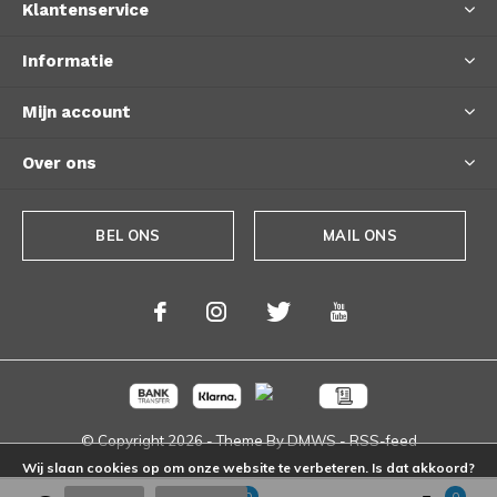
Klantenservice
Informatie
Mijn account
Over ons
BEL ONS
MAIL ONS
© Copyright
2026
- Theme By
DMWS
-
RSS-feed
Wij slaan cookies op om onze website te verbeteren. Is dat akkoord?
0
0