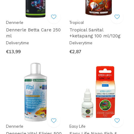
Dennerle
Tropical
Dennerle Betta Care 250
Tropical Sanital
ml
+ketapang 100 ml/120g
Deliverytime
Deliverytime
€13,99
€2,87
Dennerle
Easy Life
Dennerle Vital Elixier 500
Easy Life Nano Fish &