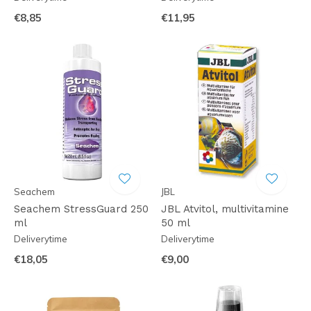
€8,85
€11,95
Seachem
JBL
Seachem StressGuard 250
JBL Atvitol, multivitamine
ml
50 ml
Deliverytime
Deliverytime
€18,05
€9,00