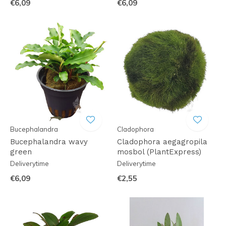
€6,09
€6,09
Bucephalandra
Cladophora
Bucephalandra wavy
Cladophora aegagropila
green
mosbol (PlantExpress)
Deliverytime
Deliverytime
€6,09
€2,55