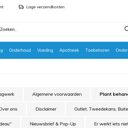
nt
Lage verzendkosten
ng
Onderhoud
Voeding
Apotheek
Toebehoren
Onder
agwerk
Algemene voorwaarden
Plant behan
Over ons
Disclaimer
Outlet, Tweedekans, Bui
deau''
Nieuwsbrief & Pop-Up
Er werkt iets nie