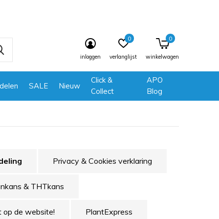
0
0
inloggen
verlanglijst
winkelwagen
Click &
APO
delen
SALE
Nieuw
Collect
Blog
deling
Privacy & Cookies verklaring
tenkans & THTkans
t op de website!
PlantExpress