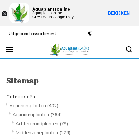
Aquaplantsonline
BEKIJKEN
Aquaplantsonline
GRATIS - In Google Play
Lage verzendkosten
Sparen voor kortin
Sitemap
Categorieën:
Aquariumplanten
(402)
Aquariumplanten
(364)
Achtergrondplanten
(79)
Middenzoneplanten
(129)