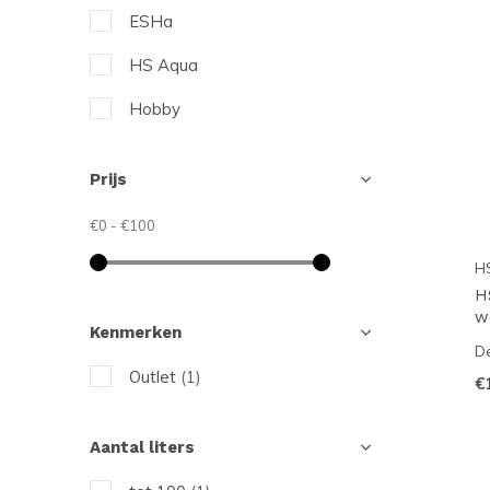
ESHa
HS Aqua
Hobby
JBL
Prijs
Manaus Aquarium
€0
-
€100
Seachem
H
Sera
H
w
Twinstar
Kenmerken
De
Outlet
(1)
€
Aantal liters