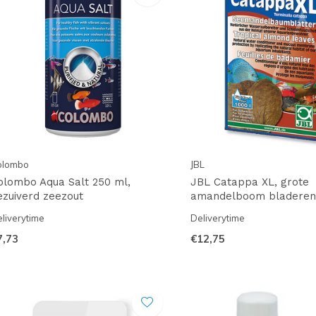
olombo
JBL
olombo Aqua Salt 250 ml,
JBL Catappa XL, grote
ezuiverd zeezout
amandelboom bladeren
liverytime
Deliverytime
7,73
€12,75