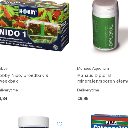
obby
Manaus Aquarium
obby Nido, broedbak &
Manaus Diploral,
weekbak
mineralen/sporen elem
liverytime
Deliverytime
9,84
€9,95