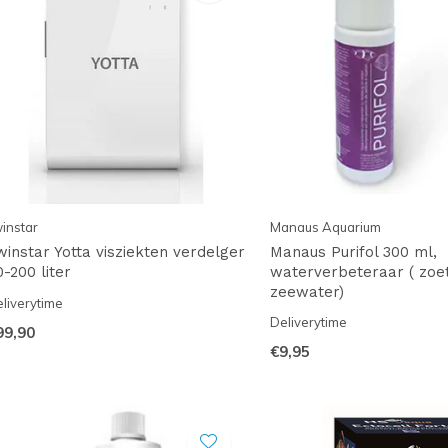
instar
Manaus Aquarium
winstar Yotta visziekten verdelger
Manaus Purifol 300 ml,
0-200 liter
waterverbeteraar ( zoe
zeewater)
liverytime
Deliverytime
99,90
€9,95