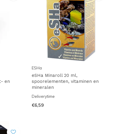
ESHa
eSHa Minaroll 20 ml,
t- en
spoorelementen, vitaminen en
mineralen
Deliverytime
€6,59