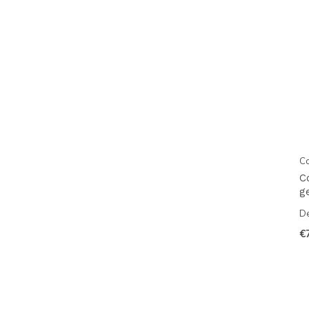
C
C
g
De
€