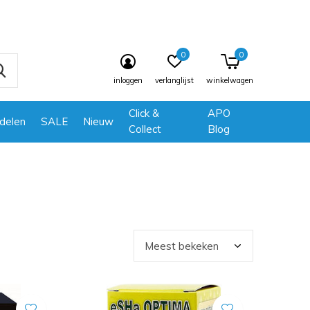
0
0
inloggen
verlanglijst
winkelwagen
Click &
APO
delen
SALE
Nieuw
Collect
Blog