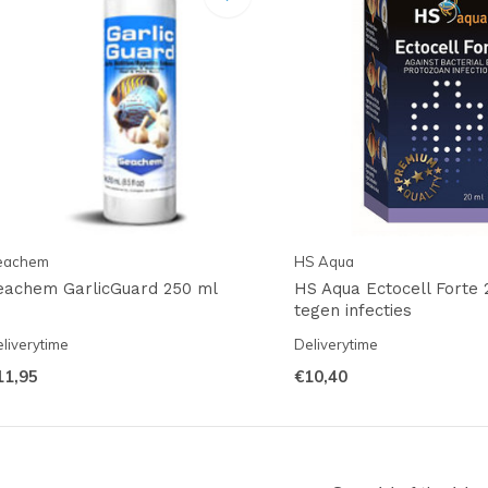
eachem
HS Aqua
eachem GarlicGuard 250 ml
HS Aqua Ectocell Forte 
tegen infecties
liverytime
Deliverytime
11,95
€10,40