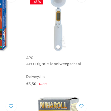
-45%
APO
APO Digitale lepelweegschaal
Deliverytime
€5,50
€9,99