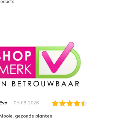
roducts
Eva
05-08-2026
Essam
Mooie, gezonde planten.
tevred