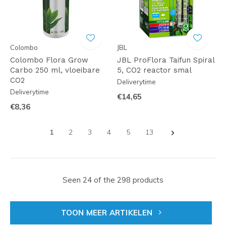
Colombo
JBL
Colombo Flora Grow
JBL ProFlora Taifun Spiral
Carbo 250 ml, vloeibare
5, CO2 reactor smal
CO2
Deliverytime
Deliverytime
€14,65
€8,36
1
2
3
4
5
13
Seen 24 of the 298 products
TOON MEER ARTIKELEN