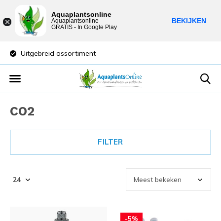
Aquaplantsonline
BEKIJKEN
Aquaplantsonline
GRATIS - In Google Play
Lage verzendkosten
Sparen voor kortin
CO2
FILTER
-5%