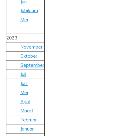
Juni
Jubileum
Mei
2023
November
Oktober
September
Juli
Juni
Mei
April
Maart
Februari
Januari