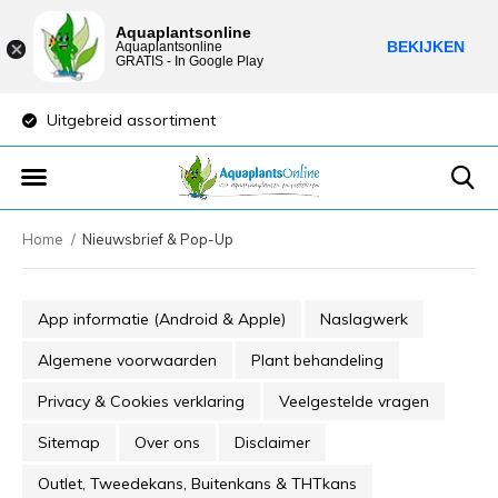
Aquaplantsonline
BEKIJKEN
Aquaplantsonline
GRATIS - In Google Play
Uitgebreid assortiment
Lage verzendkost
Home
Nieuwsbrief & Pop-Up
App informatie (Android & Apple)
Naslagwerk
Algemene voorwaarden
Plant behandeling
Privacy & Cookies verklaring
Veelgestelde vragen
Sitemap
Over ons
Disclaimer
Outlet, Tweedekans, Buitenkans & THTkans