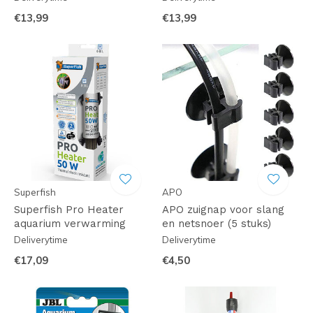
€13,99
€13,99
Superfish
APO
Superfish Pro Heater
APO zuignap voor slang
aquarium verwarming
en netsnoer (5 stuks)
Deliverytime
Deliverytime
€17,09
€4,50