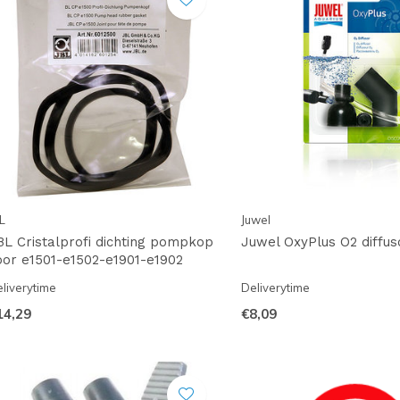
L
Juwel
BL Cristalprofi dichting pompkop
Juwel OxyPlus O2 diffus
oor e1501-e1502-e1901-e1902
liverytime
Deliverytime
14,29
€8,09