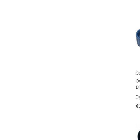
O
O
B
De
€