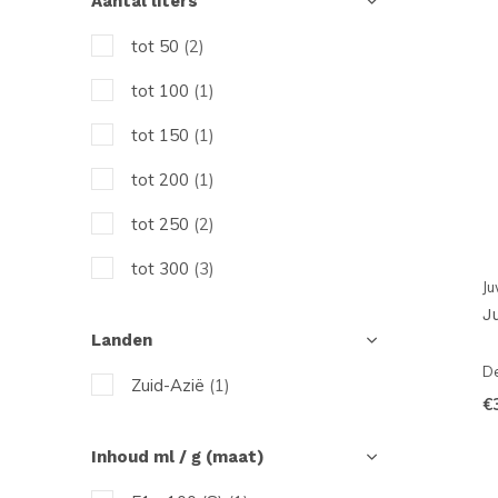
Aantal liters
Superfish
tot 50
(2)
Tetra
tot 100
(1)
tot 150
(1)
tot 200
(1)
tot 250
(2)
tot 300
(3)
Ju
tot 350
(3)
J
Landen
tot 400
(3)
De
Zuid-Azië
(1)
tot 450
(3)
€
tot 500
(2)
Inhoud ml / g (maat)