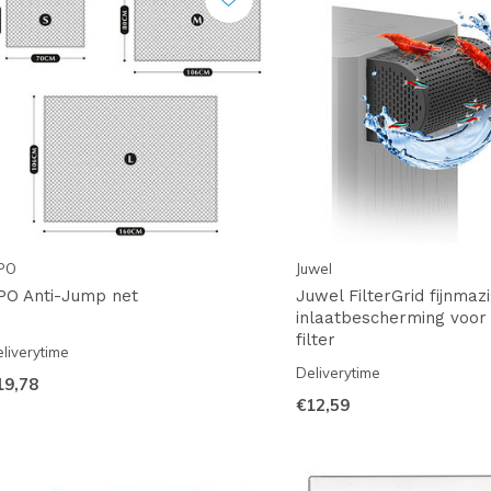
PO
Juwel
PO Anti-Jump net
Juwel FilterGrid fijnmaz
inlaatbescherming voor
filter
liverytime
Deliverytime
19,78
€12,59