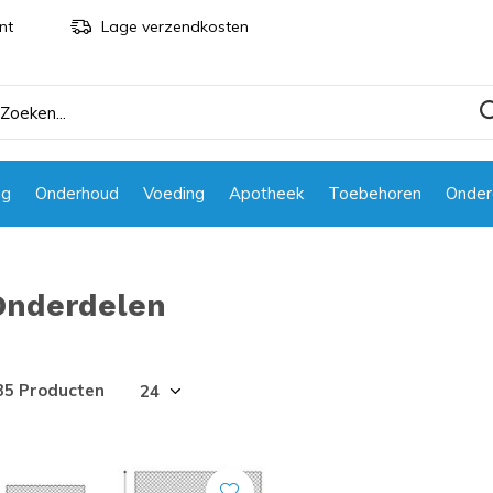
nt
Lage verzendkosten
ng
Onderhoud
Voeding
Apotheek
Toebehoren
Onder
Onderdelen
35 Producten