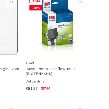
SALE
-10%
Juwel
n glas voor
Juwel Pomp Eccoflow 1500
(BUITENKANS)
Deliverytime
€51,57
€57,30