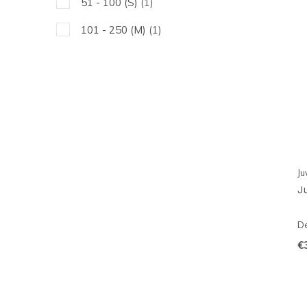
51 - 100 (S)
(1)
101 - 250 (M)
(1)
Ju
J
De
€