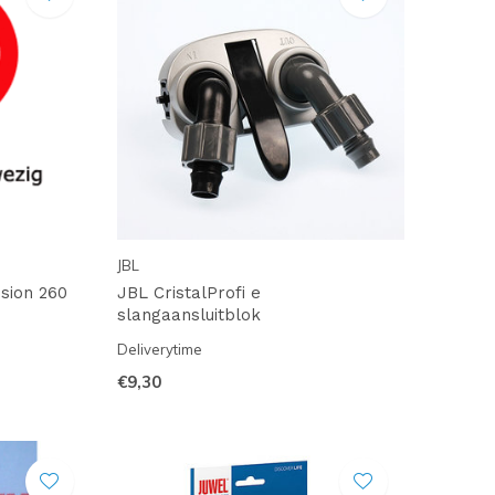
JBL
ision 260
JBL CristalProfi e
slangaansluitblok
Deliverytime
€9,30