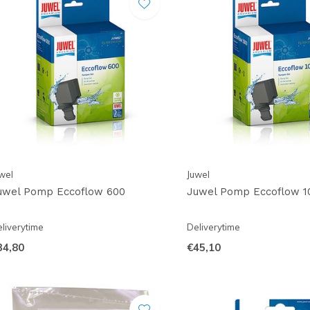
wel
Juwel
uwel Pomp Eccoflow 600
Juwel Pomp Eccoflow 1
liverytime
Deliverytime
34,80
€45,10