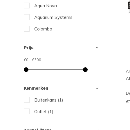
Aqua Nova
Aquarium Systems
Colombo
Dennerle
Prijs
Eheim
€0
-
€300
Grasslin
A
HS Aqua
A
Hobby
Kenmerken
De
JBL
Buitenkans
(1)
€
Juwel
Outlet
(1)
Oase