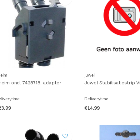
heim
Juwel
heim ond. 7428718, adapter
Juwel Stabilisatiestrip V
liverytime
Deliverytime
23,99
€14,99