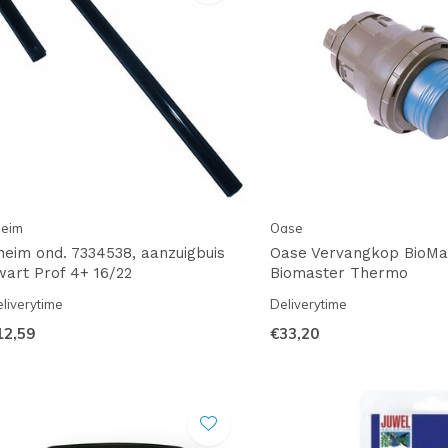
heim
Oase
heim ond. 7334538, aanzuigbuis
Oase Vervangkop BioMa
wart Prof 4+ 16/22
Biomaster Thermo
liverytime
Deliverytime
12,59
€33,20