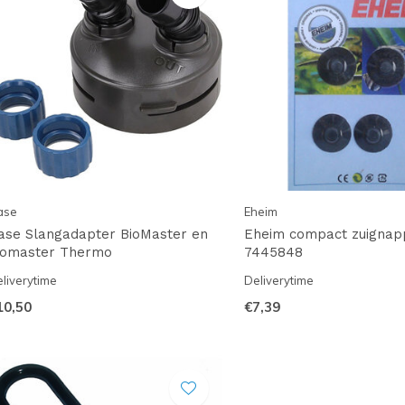
ase
Eheim
ase Slangadapter BioMaster en
Eheim compact zuignap
iomaster Thermo
7445848
liverytime
Deliverytime
10,50
€7,39