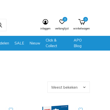
0
0
inloggen
verlanglijst
winkelwagen
Click &
APO
delen
SALE
Nieuw
Collect
Blog