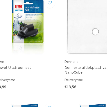
wel
Dennerle
uwel Uitstroomset
Dennerle afdekplaat va
NanoCube
liverytime
Deliverytime
3,99
€13,56