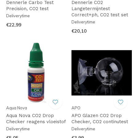
Dennerle Carbo Test
Dennerle CO2
Precision, CO2 test
Langetermijntest
Correct+ph, CO2 test set
Deliverytime
Deliverytime
€22,99
€20,10
Aqua Nova
APO
Aqua Nova CO2 Drop
APO Glazen CO2 Drop
Checker reagens vloeistof
Checker, CO2 continutest
Deliverytime
Deliverytime
€5,05
€3,99