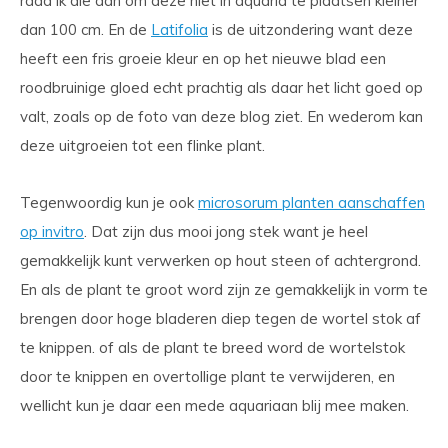
raad ik die aan om deze niet in aquaria te plaatsen kleiner
dan 100 cm. En de
Latifolia
is de uitzondering want deze
heeft een fris groeie kleur en op het nieuwe blad een
roodbruinige gloed echt prachtig als daar het licht goed op
valt, zoals op de foto van deze blog ziet. En wederom kan
deze uitgroeien tot een flinke plant.
Tegenwoordig kun je ook
microsorum planten aanschaffen
op invitro
. Dat zijn dus mooi jong stek want je heel
gemakkelijk kunt verwerken op hout steen of achtergrond.
En als de plant te groot word zijn ze gemakkelijk in vorm te
brengen door hoge bladeren diep tegen de wortel stok af
te knippen. of als de plant te breed word de wortelstok
door te knippen en overtollige plant te verwijderen, en
wellicht kun je daar een mede aquariaan blij mee maken.