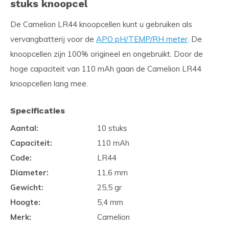
stuks knoopcel
De Camelion LR44 knoopcellen kunt u gebruiken als
vervangbatterij voor de
APO pH/TEMP/RH meter
. De
knoopcellen zijn 100% origineel en ongebruikt. Door de
hoge capaciteit van 110 mAh gaan de Camelion LR44
knoopcellen lang mee.
Specificaties
Aantal:
10 stuks
Capaciteit:
110 mAh
Code:
LR44
Diameter:
11,6 mm
Gewicht:
25,5 gr
Hoogte:
5,4 mm
Merk:
Camelion