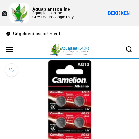
Aquaplantsonline
BEKIJKEN
Aquaplantsonline
GRATIS - In Google Play
Uitgebreid assortiment
Lage verzendkost