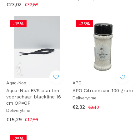
€23,02
€32,88
-15%
-25%
Aqua-Noa
APO
Aqua-Noa RVS planten
APO Citroenzuur 100 gram
veerschaar blackline 16
Deliverytime
cm OP=OP
€2,32
€3,10
Deliverytime
€15,29
€17,99
-25%