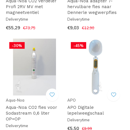
Aqua-Noa CO2 verdeler
Aqua-Noa adapter 7-
Profi 2RV MV met
hervulbare fles naar
magneetventiel
Dennerle wegwerpfles
Deliverytime
Deliverytime
€55,29
€9,03
€73,75
€12,90
-30%
-45%
Aqua-Noa
APO
Aqua-Noa CO2 fles voor
APO Digitale
Sodastream 0,6 liter
lepelweegschaal
OP=OP
Deliverytime
Deliverytime
€5,50
€9,99