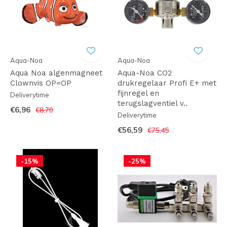
Aqua-Noa
Aqua-Noa
Aqua Noa algenmagneet
Aqua-Noa CO2
Clownvis OP=OP
drukregelaar Profi E+ met
fijnregel en
Deliverytime
terugslagventiel v..
€6,96
€8,70
Deliverytime
€56,59
€75,45
-15%
-25%