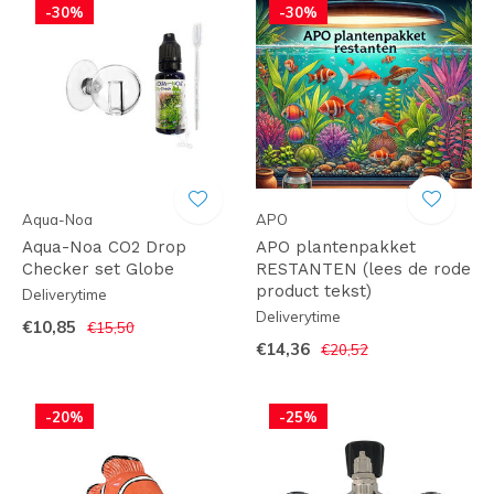
-30%
-30%
Aqua-Noa
APO
Aqua-Noa CO2 Drop
APO plantenpakket
Checker set Globe
RESTANTEN (lees de rode
product tekst)
Deliverytime
Deliverytime
€10,85
€15,50
€14,36
€20,52
-20%
-25%