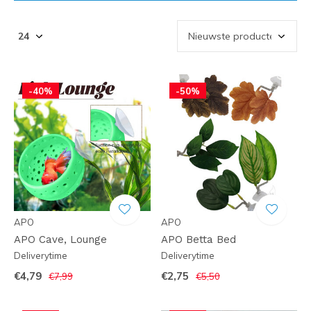
-40%
-50%
APO
APO
APO Cave, Lounge
APO Betta Bed
Deliverytime
Deliverytime
€4,79
€2,75
€7,99
€5,50