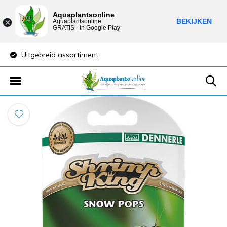
Aquaplantsonline
BEKIJKEN
Aquaplantsonline
GRATIS - In Google Play
Uitgebreid assortiment
Lage verzendkost