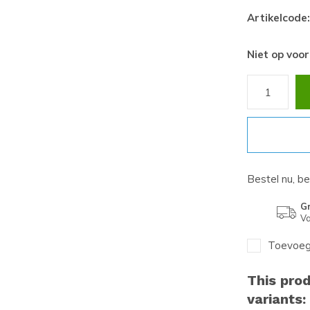
Artikelcode:
Niet op voo
Bestel nu, b
Gr
Va
Toevoege
This prod
variants: