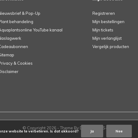
Nieuwsbrief & Pop-Up
Registreren
Plant behandeling
Mijn bestellingen
Aquaplantsonline YouTube kanaal
Mijn tickets
Naslagwerk
Mijn verlanglijst
Cadeaubonnen
Vergelijk producten
Sitemap
Privacy & Cookies
Disclaimer
© Copyright
2026
- Theme By
DMWS
-
RSS-feed
onze website te verbeteren. Is dat akkoord?
Ja
Nee