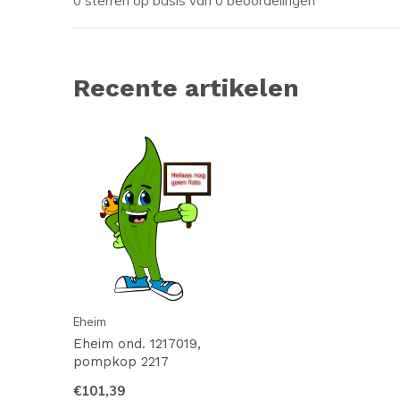
0 sterren op basis van 0 beoordelingen
Recente artikelen
Eheim
Eheim ond. 1217019,
pompkop 2217
€101,39