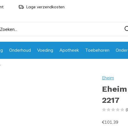
nt
Lage verzendkosten
ng
Onderhoud
Voeding
Apotheek
Toebehoren
Onder
7
Eheim
Eheim
2217
(
€101,39