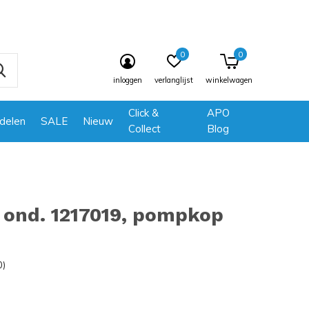
0
0
inloggen
verlanglijst
winkelwagen
Click &
APO
delen
SALE
Nieuw
Collect
Blog
 ond. 1217019, pompkop
0)