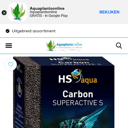
Aquaplantsonline
BEKIJKEN
Aquaplantsonline
GRATIS - In Google Play
Uitgebreid assortiment
Lage verzendkost