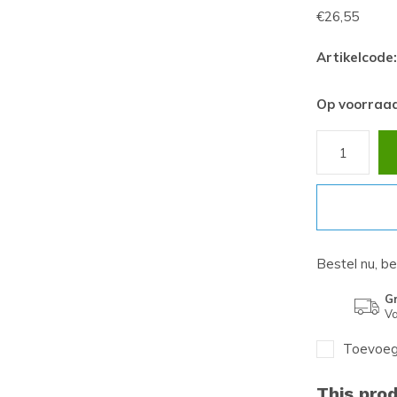
€26,55
Artikelcode:
Op voorraa
Bestel nu, b
Gr
Va
Toevoege
This prod