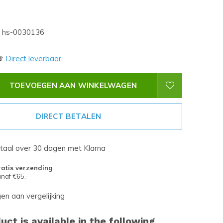
hs-0030136
d
:
Direct leverbaar
TOEVOEGEN AAN WINKELWAGEN
DIRECT BETALEN
etaal over 30 dagen met Klarna
atis verzending
naf €65,-
n aan vergelijking
uct is available in the following