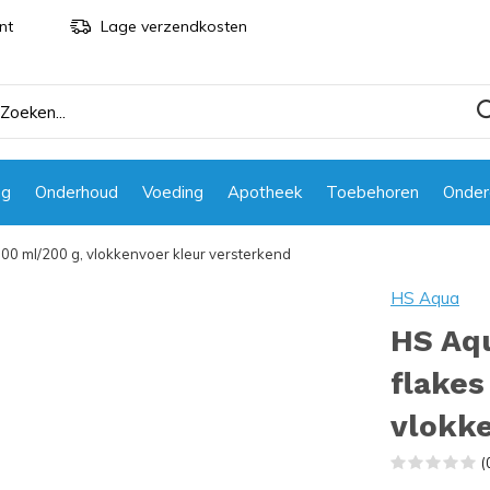
nt
Lage verzendkosten
ng
Onderhoud
Voeding
Apotheek
Toebehoren
Onder
1000 ml/200 g, vlokkenvoer kleur versterkend
HS Aqua
HS Aqu
flakes
vlokke
(