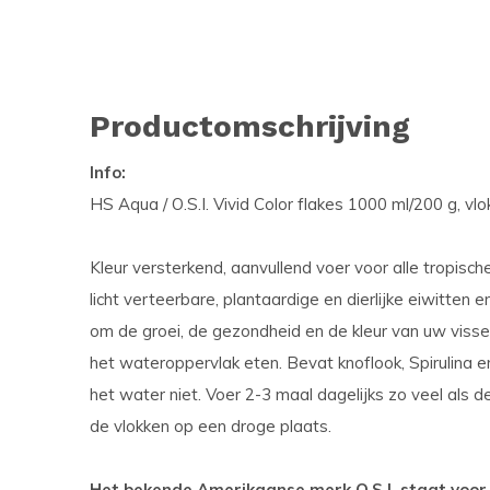
Productomschrijving
Info:
HS Aqua / O.S.I. Vivid Color flakes 1000 ml/200 g, vl
Kleur versterkend, aanvullend voer voor alle tropis
licht verteerbare, plantaardige en dierlijke eiwitten 
om de groei, de gezondheid en de kleur van uw vissen
het wateroppervlak eten. Bevat knoflook, Spirulina e
het water niet. Voer 2-3 maal dagelijks zo veel als
de vlokken op een droge plaats.
Het bekende Amerikaanse merk O.S.I. staat voor 