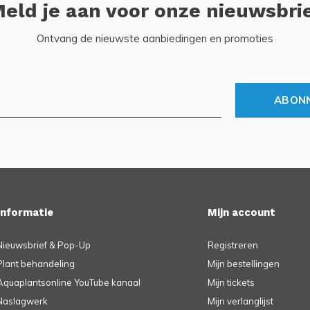
eld je aan voor onze nieuwsbri
Ontvang de nieuwste aanbiedingen en promoties
ABON
Informatie
Mijn account
Nieuwsbrief & Pop-Up
Registreren
Plant behandeling
Mijn bestellingen
Aquaplantsonline YouTube kanaal
Mijn tickets
Naslagwerk
Mijn verlanglijst