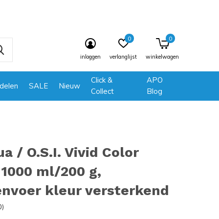
0
0
inloggen
verlanglijst
winkelwagen
Click &
APO
delen
SALE
Nieuw
Collect
Blog
a / O.S.I. Vivid Color
 1000 ml/200 g,
nvoer kleur versterkend
0)