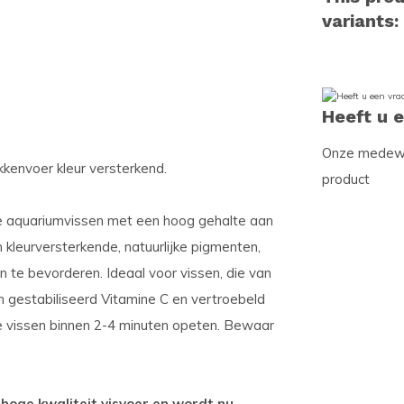
variants:
Heeft u 
Onze medewer
okkenvoer kleur versterkend.
product
che aquariumvissen met een hoog gehalte aan
en kleurversterkende, natuurlijke pigmenten,
 te bevorderen. Ideaal voor vissen, die van
n gestabiliseerd Vitamine C en vertroebeld
 de vissen binnen 2-4 minuten opeten. Bewaar
hoge kwaliteit visvoer en wordt nu