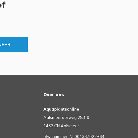
ef
NEER
Over ons
Aquaplantsonline
Aalsmeerderweg 283-9
1432 CN Aalsmeer
btw-nummer: NL001367022B64