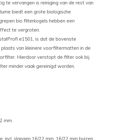
ig te vervangen is reiniging van de rest van
volume biedt een grote biologische
begrepen bio filterkogels hebben een
fect te vergroten.
talProfi e1501, is dat de bovenste
 plaats van kleinere voorfiltermatten in de
orfilter. Hierdoor verstopt de filter ook bij
filter minder vaak gereinigd worden.
22 mm.
e, incl. slangen 16/22 mm, 16/22 mm buizen,