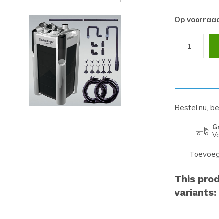
Op voorraa
Bestel nu, b
Gr
Va
Toevoege
This prod
variants: