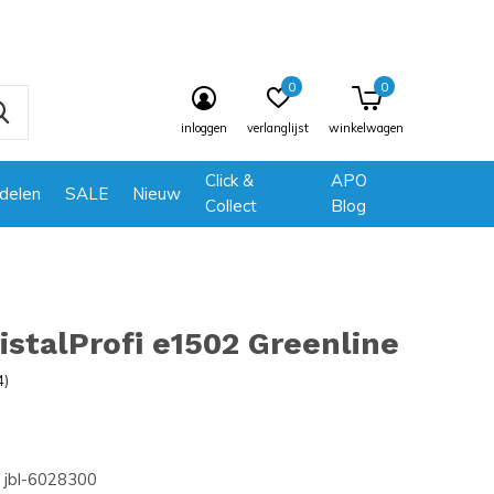
0
0
inloggen
verlanglijst
winkelwagen
Click &
APO
delen
SALE
Nieuw
Collect
Blog
istalProfi e1502 Greenline
4)
jbl-6028300