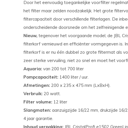
Door het eenvoudig toegankelijke voorfilter regelmat
het filter maar zelden noodzakelijk. Het grote filter
filtercapaciteit door verschillende filterlagen. De in
onderscheidende doorsnede om het zelfreinigende ef
Nieuw,
tegenover het voorgaande model, de JBL Cris
filterkorf vernieuwd en efficiënter vormgegeven is. In
filterkorf is er nu één dubbel zo grote filtermat als vo
zeer sterke vervuiling, niet zo snel en moet het voor
Aquaria:
van 200 tot 700 liter
Pompcapaciteit:
1400 liter / uur.
Afmetingen:
200 x 235 x 475 mm (LxBxH).
Verbruik:
20 watt.
Filter volume:
12 liter
Slangmaten:
aanzuigzijde 16/22 mm, drukzijde 16/
4 jaar garantie.
Inhoud verpakking:
JBL CristalProfi e1502 GreenLin