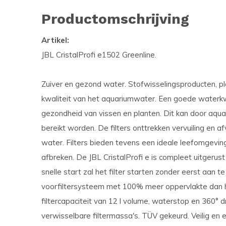
Productomschrijving
Artikel:
JBL CristalProfi e1502 Greenline.
Zuiver en gezond water. Stofwisselingsproducten, p
kwaliteit van het aquariumwater. Een goede waterkwa
gezondheid van vissen en planten. Dit kan door aquari
bereikt worden. De filters onttrekken vervuiling en af
water. Filters bieden tevens een ideale leefomgeving
afbreken. De JBL CristalProfi e is compleet uitgerus
snelle start zal het filter starten zonder eerst aan 
voorfiltersysteem met 100% meer oppervlakte dan h
filtercapaciteit van 12 l volume, waterstop en 360° 
verwisselbare filtermassa's. TÜV gekeurd. Veilig en 