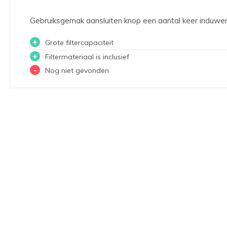
Gebruiksgemak aansluiten knop een aantal keer induwen
+
Grote filtercapaciteit
+
Filtermateriaal is inclusief
-
Nog niet gevonden