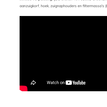
aanzuigkorf, hoek, zuignaphouders en filtermassa's (bi