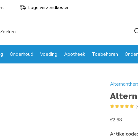
nt
Lage verzendkosten
ng
Onderhoud
Voeding
Apotheek
Toebehoren
Onder
Alternanther
Altern
(
€2,68
Artikelcode: