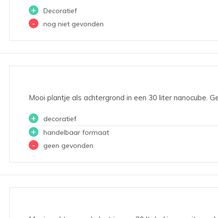
+
Decoratief
-
nog niet gevonden
Mooi plantje als achtergrond in een 30 liter nanocube. Ge
+
decoratief
+
handelbaar formaat
-
geen gevonden