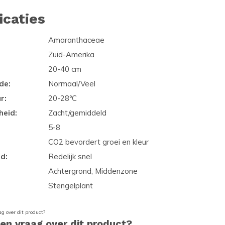
icaties
Amaranthaceae
Zuid-Amerika
20-40 cm
de:
Normaal/Veel
r:
20-28ºC
heid:
Zacht/gemiddeld
5-8
CO2 bevordert groei en kleur
d:
Redelijk snel
Achtergrond, Middenzone
Stengelplant
een vraag over dit product?