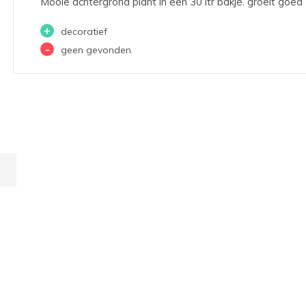
Mooie achtergrond plant in een 30 ltr bakje. groeit goed
+
decoratief
-
geen gevonden