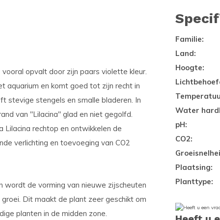
Specif
Familie:
Land:
Hoogte:
 vooral opvalt door zijn paars violette kleur.
Lichtbehoef
et aquarium en komt goed tot zijn recht in
Temperatuu
ft stevige stengels en smalle bladeren. In
Water hard
drand van "Lilacina" glad en niet gegolfd.
pH:
 Lilacina rechtop en ontwikkelen de
CO2:
ende verlichting en toevoeging van CO2
Groeisnelhei
Plaatsing:
Planttype:
en wordt de vorming van nieuwe zijscheuten
 groei. Dit maakt de plant zeer geschikt om
adige planten in de midden zone.
Heeft u 