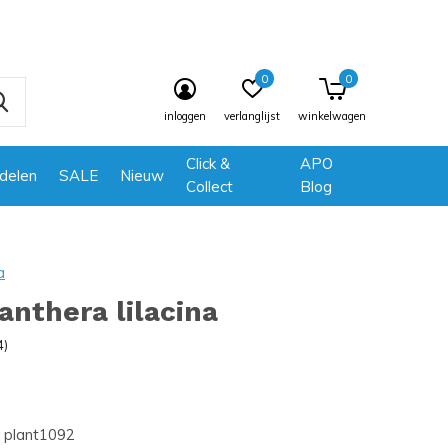
0
0
inloggen
verlanglijst
winkelwagen
Click &
APO
delen
SALE
Nieuw
Collect
Blog
a
anthera lilacina
4)
plant1092