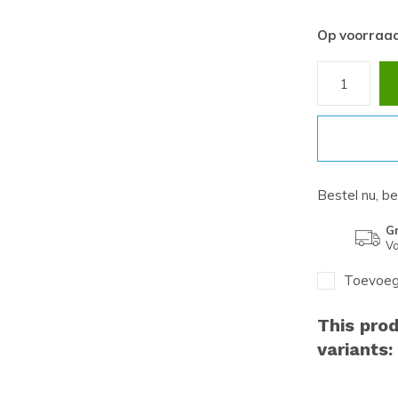
Op voorraa
Bestel nu, b
Gr
Va
Toevoege
This prod
variants: