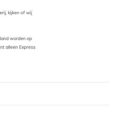
j, kijken of wij
pland worden op
nt alleen E
xpress