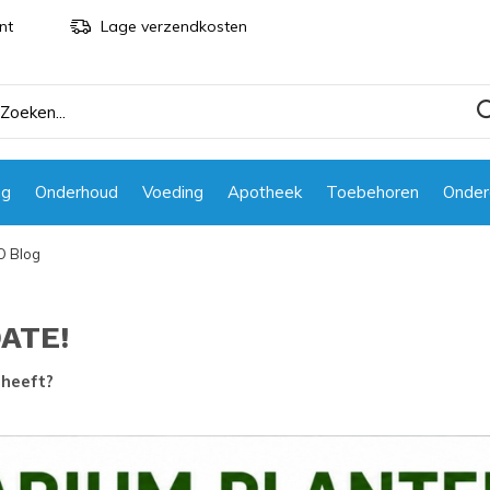
nt
Lage verzendkosten
ng
Onderhoud
Voeding
Apotheek
Toebehoren
Onder
 Blog
DATE!
 heeft?