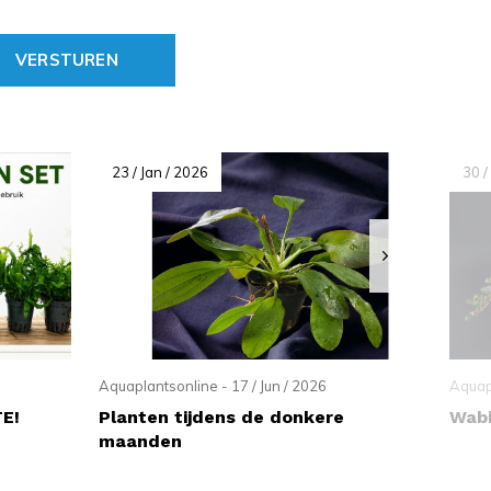
VERSTUREN
23 / Jan / 2026
30 /
Aquaplantsonline - 17 / Jun / 2026
Aquapl
TE!
Planten tijdens de donkere
Wabi
maanden