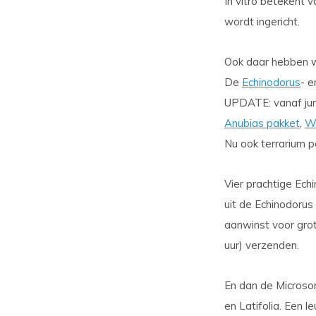
In vitro betekent 
wordt ingericht.
Ook daar hebben w
De
Echinodorus
- 
UPDATE: vanaf juni
Anubias pakket
,
W
Nu ook terrarium 
Vier prachtige Ec
uit de Echinodorus
aanwinst voor grot
uur) verzenden.
En dan de Microso
en Latifolia. Een l