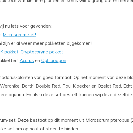
vaak toch wat kleinere planten en soms wilt u graag dat er metee
ij nu iets voor gevonden:
en
Microsorum-set!
 zijn er al weer meer pakketten bijgekomen!!
K pakket
,
Cryptocoryne pakket
pakketten!
Acorus
en
Ophiopogon
hinodorus-planten van goed formaat. Op het moment van deze bl
 Weronike, Barthi Double Red, Paul Kloecker en Ozelot Red. Echt
ere aquaria. En als u deze set bestelt, kunnen wij deze dezelfde
rum-set. Deze bestaat op dit moment uit Microsorum pteropus (2
euke set om op hout of steen te binden.