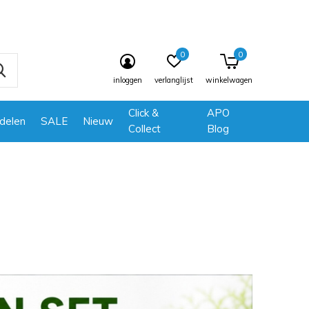
0
0
inloggen
verlanglijst
winkelwagen
Click &
APO
delen
SALE
Nieuw
Collect
Blog