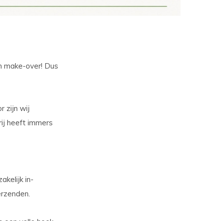
n make-over! Dus
 zijn wij
j heeft immers
akelijk in-
erzenden.