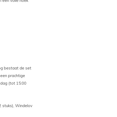
n een volle hoek
og bestaat de set
 een prachtige
 dag (tot 15:00
 stuks), Windelov