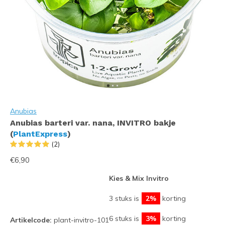
Anubias
Anubias barteri var. nana, INVITRO bakje
(
PlantExpress
)
(2)
€6,90
Kies & Mix Invitro
3 stuks is
2%
korting
6 stuks is
3%
korting
Artikelcode:
plant-invitro-101