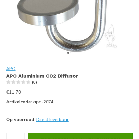
APO
APO Aluminium CO2 Diffusor
(0)
€11,70
Artikelcode:
apo-2074
Op voorraad
:
Direct leverbaar