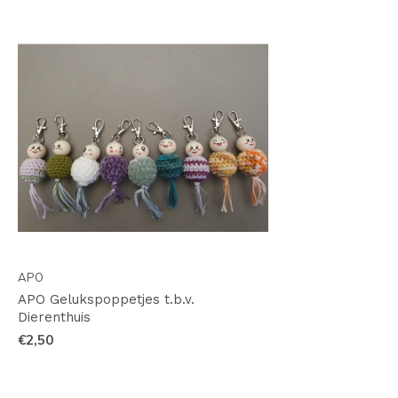
APO
APO Gelukspoppetjes t.b.v.
Dierenthuis
€2,50