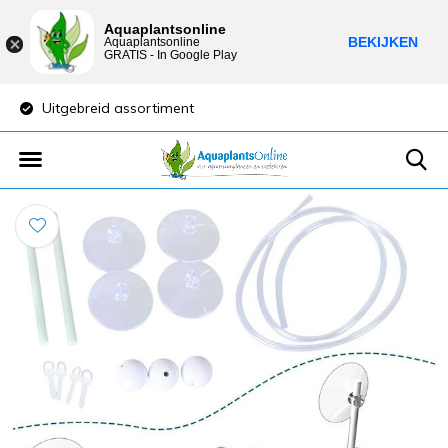
Aquaplantsonline
BEKIJKEN
Aquaplantsonline
GRATIS - In Google Play
Uitgebreid assortiment
Lage verzendkost