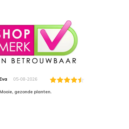
Eva
05-08-2026
Essam
Mooie, gezonde planten.
tevred