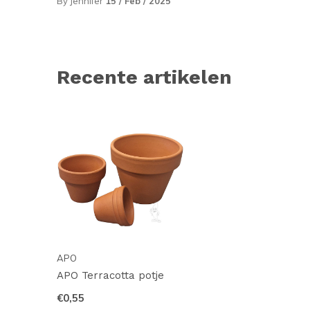
By Jennifer
15 / Feb / 2025
Recente artikelen
APO
APO Terracotta potje
€0,55