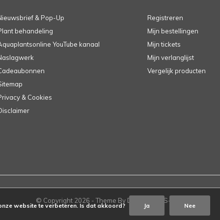
Nieuwsbrief & Pop-Up
Registreren
Plant behandeling
Mijn bestellingen
Aquaplantsonline YouTube kanaal
Mijn tickets
Naslagwerk
Mijn verlanglijst
Cadeaubonnen
Vergelijk producten
Sitemap
Privacy & Cookies
Disclaimer
© Copyright
2026
- Theme By
DMWS
-
RSS-feed
onze website te verbeteren. Is dat akkoord?
Ja
Nee