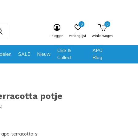
0
0
inloggen
verlanglijst
winkelwagen
Click &
APO
delen
SALE
Nieuw
Collect
Blog
rracotta potje
1)
apo-terracotta-s