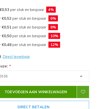
€0,53
per stuk en bespaar
4%
r
€0,52
per stuk en bespaar
6%
r
€0,51
per stuk en bespaar
8%
r
€0,50
per stuk en bespaar
10%
r
€0,48
per stuk en bespaar
12%
d
:
Direct leverbaar
euze:
*
TOEVOEGEN AAN WINKELWAGEN
DIRECT BETALEN