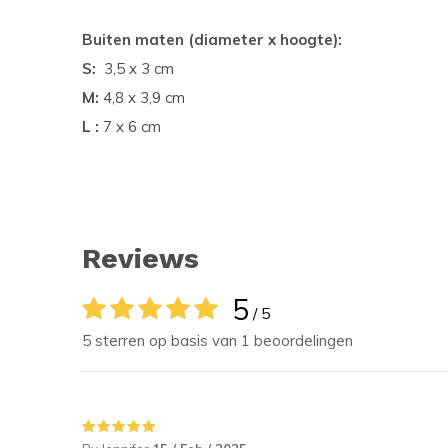
Buiten maten (diameter x hoogte):
S:
3,5 x 3 cm
M:
4,8 x 3,9 cm
L :
7 x 6 cm
Reviews
5
/ 5
5 sterren op basis van 1 beoordelingen