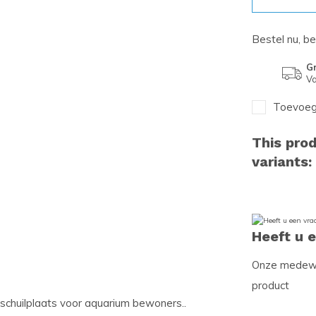
Bestel nu, b
Gr
Va
Toevoege
This prod
variants:
Heeft u 
Onze medewer
product
 schuilplaats voor aquarium bewoners..