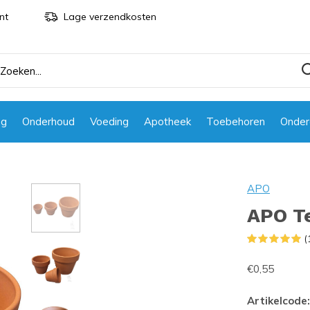
nt
Lage verzendkosten
ng
Onderhoud
Voeding
Apotheek
Toebehoren
Onder
APO
APO Te
(
€0,55
Artikelcode: