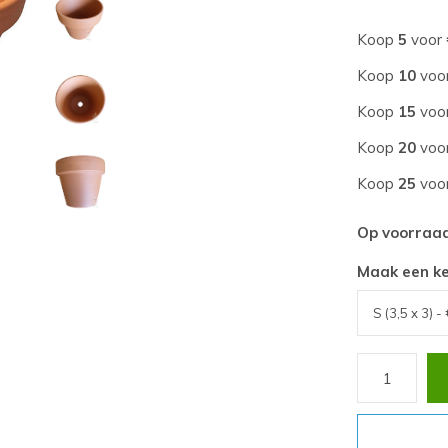
Koop
5
voor
Koop
10
voo
Koop
15
voo
Koop
20
voo
Koop
25
voo
Op voorraa
Maak een k