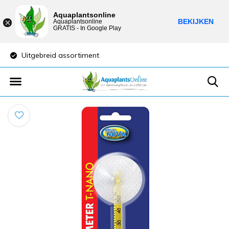
Aquaplantsonline
BEKIJKEN
Aquaplantsonline
GRATIS - In Google Play
Uitgebreid assortiment
Lage verzendkost