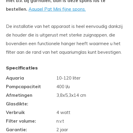
met b.v. bij garnalen, dan is deze spons los te
bestellen.
Aquael Pat Mini fijne spons.
De installatie van het apparaat is heel eenvoudig dankzij
de houder die is uitgerust met sterke zuignappen, die
bovendien een functionele hanger heeft waarmee u het
filter aan de rand van het aquariumglas kunt bevestigen.
Specificaties
Aquaria
10-120 liter
Pompcapaciteit
400 l/u
Afmetingen
3,8x5,3x14 cm
Glasdikte:
Verbruik
4 watt
Filter volume:
n.v.t
Garantie:
2 jaar