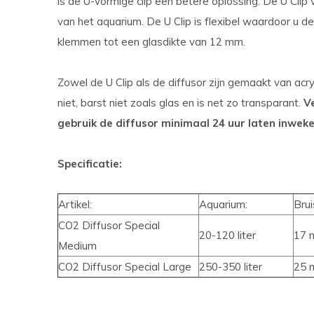
is de U-vormige clip een betere oplossing. De U Clip
van het aquarium. De U Clip is flexibel waardoor u 
klemmen tot een glasdikte van 12 mm.
Zowel de U Clip als de diffusor zijn gemaakt van acr
niet, barst niet zoals glas en is net zo transparant.
V
gebruik de diffusor minimaal 24 uur laten inweke
Specificatie:
Artikel:
Aquarium:
Brui
CO2 Diffusor Special
20-120 liter
17 
Medium
CO2 Diffusor Special Large
250-350 liter
25 