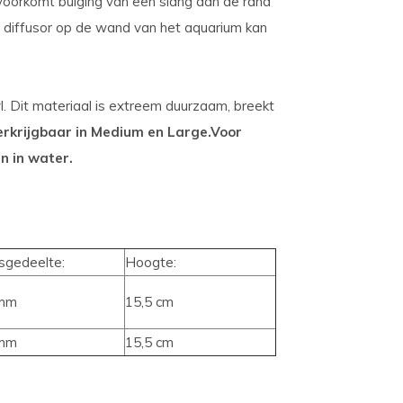
 voorkomt buiging van een slang aan de rand
de diffusor op de wand van het aquarium kan
yl. Dit materiaal is extreem duurzaam, breekt
erkrijgbaar in Medium en Large.
Voor
n in water.
sgedeelte:
Hoogte:
mm
15,5 cm
mm
15,5 cm