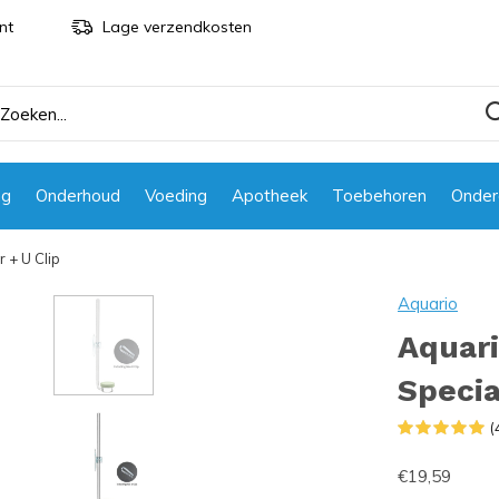
nt
Lage verzendkosten
ng
Onderhoud
Voeding
Apotheek
Toebehoren
Onder
 + U Clip
Aquario
Aquari
Specia
(
€19,59