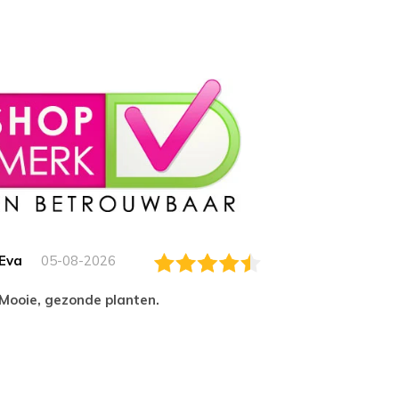
Eva
05-08-2026
Essam
Mooie, gezonde planten.
tevred