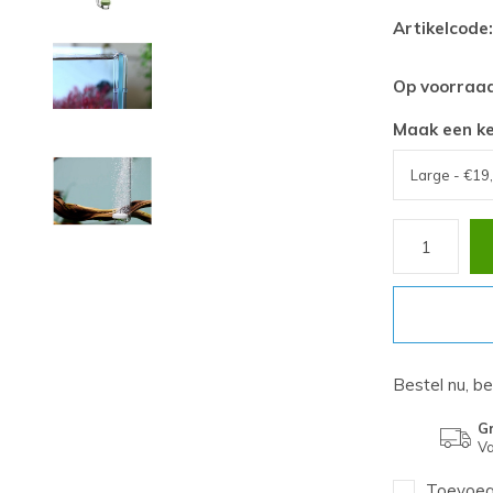
Artikelcode:
Op voorraa
Maak een k
Bestel nu, b
Gr
Va
Toevoege