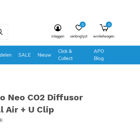
0
0
inloggen
verlanglijst
winkelwagen
Click &
APO
delen
SALE
Nieuw
Collect
Blog
o Neo CO2 Diffusor
l Air + U Clip
4)