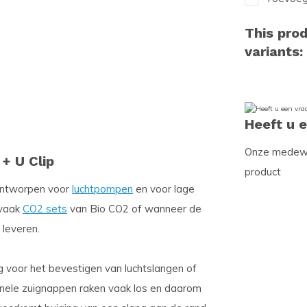
This prod
variants:
Heeft u 
Onze medewer
+ U Clip
product
ontworpen voor
luchtpompen
en voor lage
 vaak
CO2 sets
van Bio CO2 of wanneer de
 leveren.
 voor het bevestigen van luchtslangen of
onele zuignappen raken vaak los en daarom