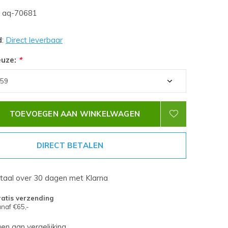
aq-70681
d
:
Direct leverbaar
euze:
*
TOEVOEGEN AAN WINKELWAGEN
DIRECT BETALEN
etaal over 30 dagen met Klarna
atis verzending
naf €65,-
n aan vergelijking