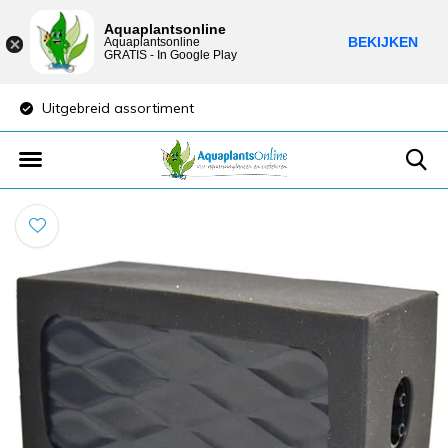
Aquaplantsonline
BEKIJKEN
Aquaplantsonline
GRATIS - In Google Play
Uitgebreid assortiment
Lage verzendkost