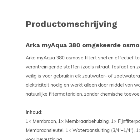
Productomschrijving
Arka myAqua 380 omgekeerde osmo
Arka myAqua 380 osmose filtert snel en effectief t
verontreinigende stoffen (zoals nitraat, fosfaat en
veilig is voor gebruik in elk zoutwater- of zoetwat
elektriciteit nodig en werkt alleen door middel van 
natuurlijke filtermaterialen, zonder chemische toevoe
Inhoud:
1× Membraan, 1× Membraanbehuizing, 1× Fijnfilterpat
Membraansleutel, 1× Wateraansluiting (3/4“–1/4“), 
voor bevestiging.