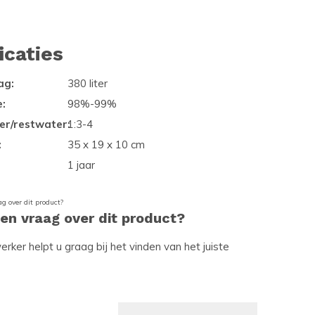
icaties
ag:
380 liter
e:
98%-99%
r/restwater:
1:3-4
:
35 x 19 x 10 cm
1 jaar
een vraag over dit product?
ker helpt u graag bij het vinden van het juiste