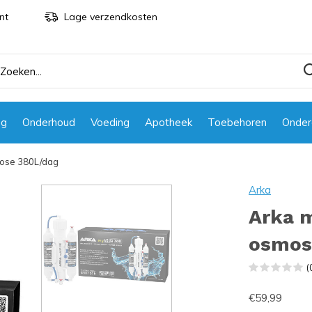
nt
Lage verzendkosten
ng
Onderhoud
Voeding
Apotheek
Toebehoren
Onder
ose 380L/dag
Arka
Arka 
osmos
(
€59,99