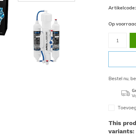
Artikelcode:
Op voorraa
Bestel nu, b
Gr
Va
Toevoege
This prod
variants: