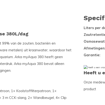
Specif
Liters per d
se 380L/dag
Zoutretenti
Osmosewate
ot 99% van de zouten, bacteriën en
Afmetingen
 zware metalen) uit kraanwater, waardoor het
Garantie:
eraquarium. Arka myAqua 380 heeft geen
waterdruk. Arka myAqua 380 bevat alleen
gingen.
Heeft u 
Onze medewer
product
roon, 1× Koolstoffilterpatroon, 1×
1× 3 m CCK-slang, 2× Wandbeugel, 4× Clip