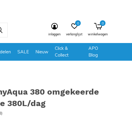
0
0
inloggen
verlanglijst
winkelwagen
Click &
APO
delen
SALE
Nieuw
Collect
Blog
myAqua 380 omgekeerde
e 380L/dag
0)