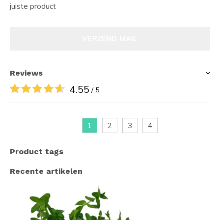
juiste product
VERZEND MAIL
Reviews
4.55
/ 5
1
2
3
4
Product tags
Recente artikelen