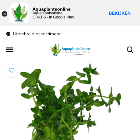
Aquaplantsonline
BEKIJKEN
Aquaplantsonline
GRATIS - In Google Play
Uitgebreid assortiment
Lage verzendkost