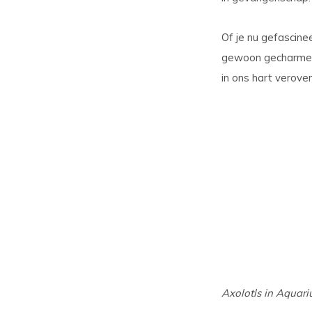
Of je nu gefascine
gewoon gecharmeerd
in ons hart verove
Axolotls in Aquari