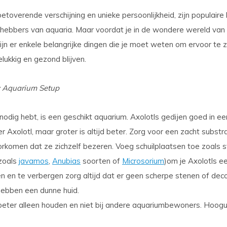
etoverende verschijning en unieke persoonlijkheid, zijn populaire
efhebbers van aquaria. Maar voordat je in de wondere wereld van 
zijn er enkele belangrijke dingen die je moet weten om ervoor te 
lukkig en gezond blijven.
s: Aquarium Setup
nodig hebt, is een geschikt aquarium. Axolotls gedijen goed in e
er Axolotl, maar groter is altijd beter. Zorg voor een zacht subst
oorkomen dat ze zichzelf bezeren. Voeg schuilplaatsen toe zoals 
(zoals
javamos
,
Anubias
soorten of
Microsorium
)om je Axolotls ee
n en te verbergen zorg altijd dat er geen scherpe stenen of dec
hebben een dunne huid.
 beter alleen houden en niet bij andere aquariumbewoners. Hoogu