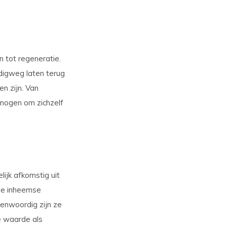
 tot regeneratie.
digweg laten terug
n zijn. Van
rmogen om zichzelf
ijk afkomstig uit
de inheemse
enwoordig zijn ze
e waarde als