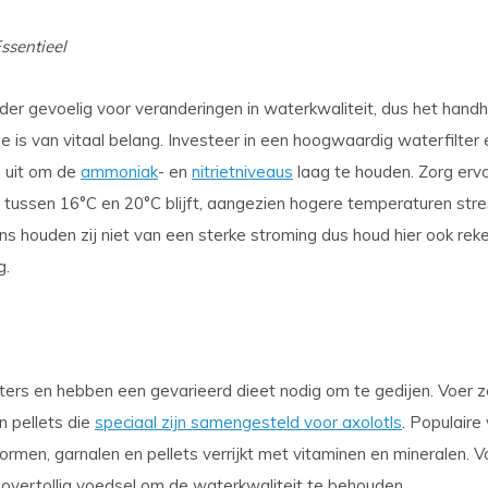
ssentieel
onder gevoelig voor veranderingen in waterkwaliteit, dus het han
is van vitaal belang. Investeer in een hoogwaardig waterfilter 
 uit om de
ammoniak
- en
nitrietniveaus
laag te houden. Zorg erv
tussen 16°C en 20°C blijft, aangezien hogere temperaturen str
s houden zij niet van een sterke stroming dus houd hier ook rek
g.
seters en hebben een gevarieerd dieet nodig om te gedijen. Voer 
n pellets die
speciaal zijn samengesteld voor axolotls
. Populaire
 wormen, garnalen en pellets verrijkt met vitaminen en mineralen. 
overtollig voedsel om de waterkwaliteit te behouden.