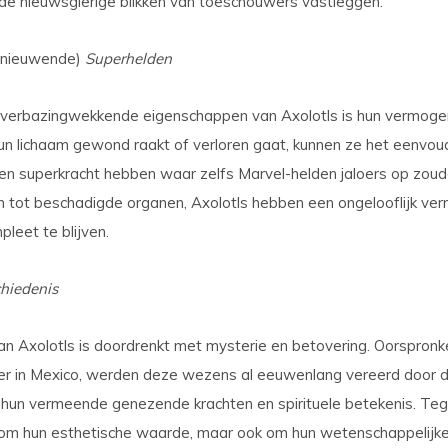
de nieuwsgierige blikken van toeschouwers vastleggen.
rnieuwende)
Superhelden
verbazingwekkende eigenschappen van Axolotls is hun vermogen
un lichaam gewond raakt of verloren gaat, kunnen ze het eenvou
een superkracht hebben waar zelfs Marvel-helden jaloers op zoude
n tot beschadigde organen, Axolotls hebben een ongelooflijk ve
leet te blijven.
chiedenis
n Axolotls is doordrenkt met mysterie en betovering. Oorspronkel
er in Mexico, werden deze wezens al eeuwenlang vereerd door 
un vermeende genezende krachten en spirituele betekenis. Teg
fd om hun esthetische waarde, maar ook om hun wetenschappelijk