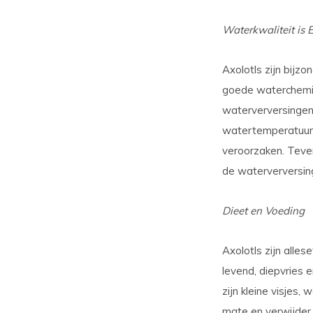
Waterkwaliteit is E
Axolotls zijn bijz
goede waterchemie 
waterverversingen
watertemperatuur 
veroorzaken. Teven
de waterverversin
Dieet en Voeding
Axolotls zijn alle
levend, diepvries e
zijn kleine visjes,
mate en verwijder 