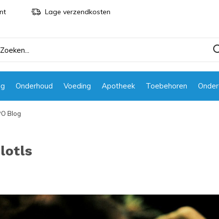
nt
Lage verzendkosten
ng
Onderhoud
Voeding
Apotheek
Toebehoren
Onder
O Blog
lotls