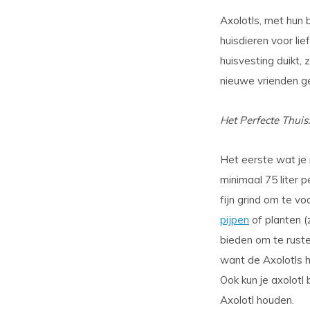
Axolotls, met hun b
huisdieren voor li
huisvesting duikt, 
nieuwe vrienden ge
Het Perfecte Thui
Het eerste wat je 
minimaal 75 liter p
fijn grind om te v
pijpen
of planten 
bieden om te ruste
want de Axolotls 
Ook kun je axolotl
Axolotl houden.