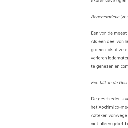
expressieve ogen 
Regeneratieve
(ve
Een van de meest 
Als een deel van h
groeien, alsof ze 
verloren ledemate
te genezen en comp
Een blik in de Ges
De geschiedenis va
het Xochimilco-me
Azteken vanwege h
niet alleen gelie