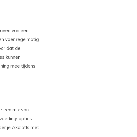
dhaven van een
en voer regelmatig
oor dat de
ess kunnen
ening mee tijdens
ze een mix van
 voedingsopties
Voer je Axolotls met