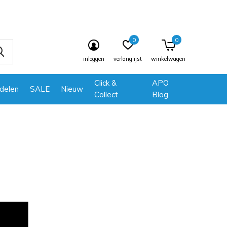
0
0
inloggen
verlanglijst
winkelwagen
Click &
APO
delen
SALE
Nieuw
Collect
Blog