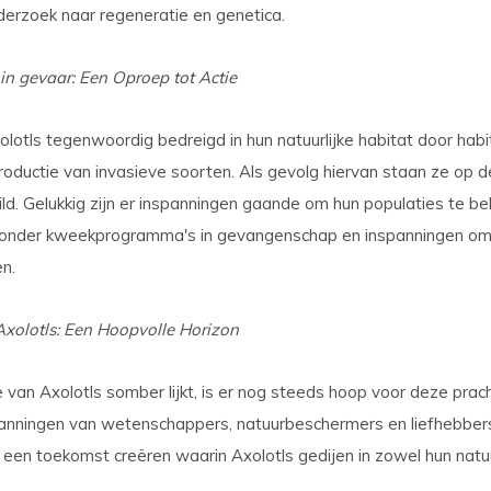
erzoek naar regeneratie en genetica.
 in gevaar: Een Oproep tot Actie
otls tegenwoordig bedreigd in hun natuurlijke habitat door habit
ntroductie van invasieve soorten. Als gevolg hiervan staan ze op 
wild. Gelukkig zijn er inspanningen gaande om hun populaties te b
nder kweekprogramma's in gevangenschap en inspanningen om h
en.
xolotls: Een Hoopvolle Horizon
 van Axolotls somber lijkt, is er nog steeds hoop voor deze pra
anningen van wetenschappers, natuurbeschermers en liefhebbers
een toekomst creëren waarin Axolotls gedijen in zowel hun natuur