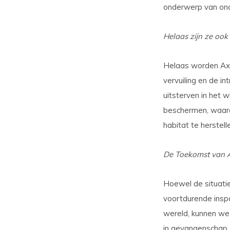
onderwerp van ond
Helaas zijn ze ook
Helaas worden Axol
vervuiling en de i
uitsterven in het 
beschermen, waaro
habitat te herstell
De Toekomst van A
Hoewel de situatie
voortdurende insp
wereld, kunnen we 
in gevangenschap.