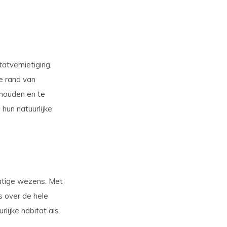
atvernietiging,
de rand van
ehouden en te
un natuurlijke
chtige wezens. Met
 over de hele
lijke habitat als