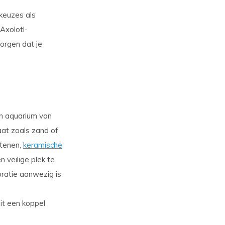
 keuzes als
Axolotl-
zorgen dat je
en aquarium van
raat zoals zand of
stenen,
keramische
n veilige plek te
oratie aanwezig is
it een koppel