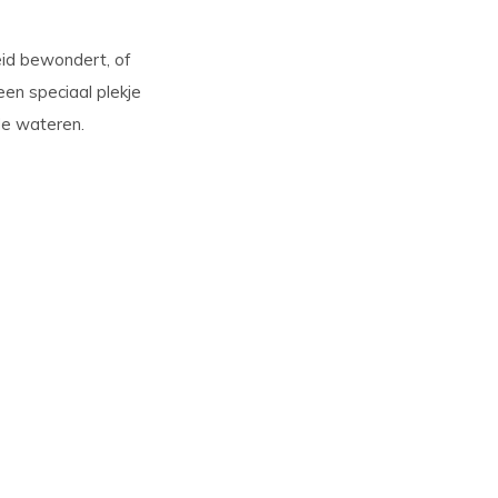
eid bewondert, of
en speciaal plekje
de wateren.