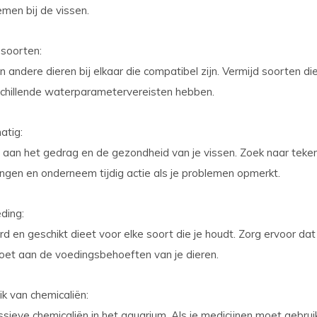
men bij de vissen.
 soorten
:
n andere dieren bij elkaar die compatibel zijn. Vermijd soorten die
schillende waterparametervereisten hebben.
atig
:
aan het gedrag en de gezondheid van je vissen. Zoek naar teken
ngen en onderneem tijdig actie als je problemen opmerkt.
eding
:
d en geschikt dieet voor elke soort die je houdt. Zorg ervoor da
ldoet aan de voedingsbehoeften van je dieren.
ik van chemicaliën
:
sieve chemicaliën in het aquarium. Als je medicijnen moet gebrui