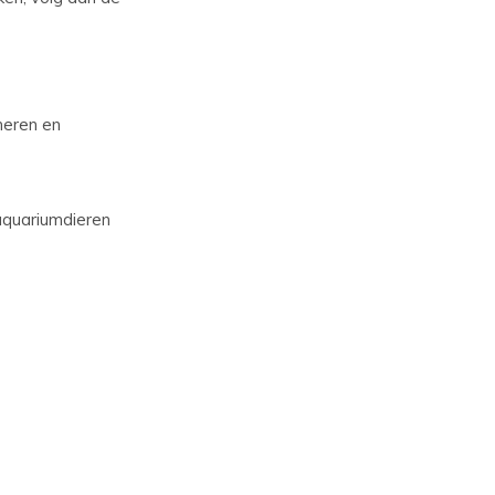
neren en
aquariumdieren