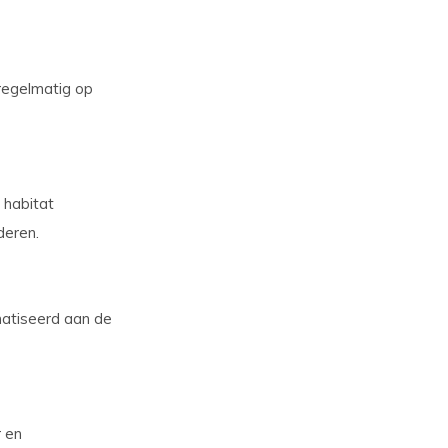
 regelmatig op
 habitat
deren.
matiseerd aan de
r en