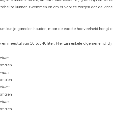
abel te kunnen zwemmen en om er voor te zorgen dat de vinnen
ium kun je garnalen houden, maar de exacte hoeveelheid hangt a
en meestal van 10 tot 40 liter. Hier zijn enkele algemene richtlij
arium
:
arnalen
rium:
arnalen
rium:
arnalen
rium:
arnalen