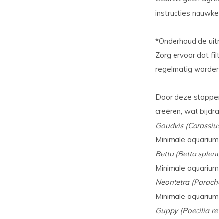
instructies nauwke
*Onderhoud de uit
Zorg ervoor dat fi
regelmatig worde
Door deze stappen 
creëren, wat bijdr
Goudvis (Carassius
Minimale aquarium g
Betta (Betta splen
Minimale aquarium 
Neontetra (Parache
Minimale aquarium 
Guppy (Poecilia ret