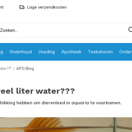
nt
Lage verzendkosten
ng
Onderhoud
Voeding
Apotheek
Toebehoren
Onder
ater???
APO Blog
eel liter water???
chikking hebben om dierenleed in aquaria te voorkomen.