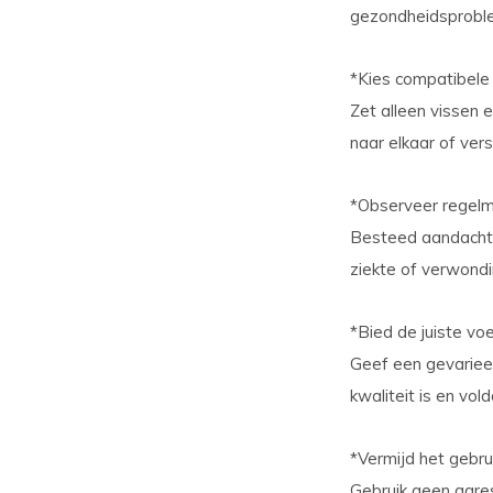
gezondheidsproble
*Kies compatibele
Zet alleen vissen e
naar elkaar of ver
*Observeer regelm
Besteed aandacht 
ziekte of verwondi
*Bied de juiste vo
Geef een gevarieer
kwaliteit is en vo
*Vermijd het gebru
Gebruik geen agres