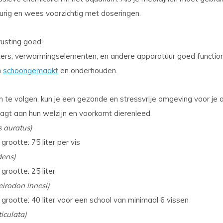
urig en wees voorzichtig met doseringen.
rusting goed
:
lters, verwarmingselementen, en andere apparatuur goed functio
n
schoongemaakt
en onderhouden.
te volgen, kun je een gezonde en stressvrije omgeving voor je 
aagt aan hun welzijn en voorkomt dierenleed.
 auratus)
rootte: 75 liter per vis
dens)
grootte: 25 liter
irodon innesi)
grootte: 40 liter voor een school van minimaal 6 vissen
iculata)