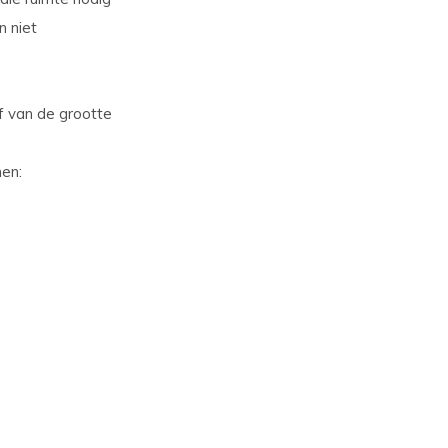
 niet
f van de grootte
nen: