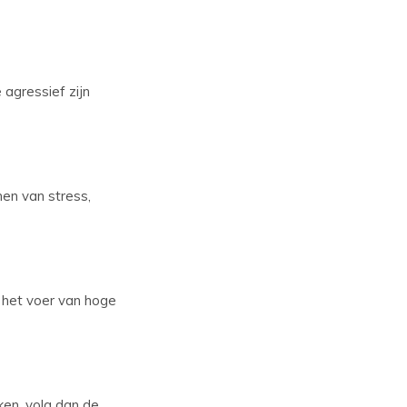
 agressief zijn
en van stress,
t het voer van hoge
ken, volg dan de