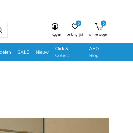
0
0
inloggen
verlanglijst
winkelwagen
Click &
APO
delen
SALE
Nieuw
Collect
Blog