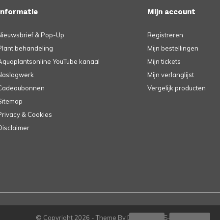
Informatie
Mijn account
Nieuwsbrief & Pop-Up
Registreren
Plant behandeling
Mijn bestellingen
Aquaplantsonline YouTube kanaal
Mijn tickets
Naslagwerk
Mijn verlanglijst
Cadeaubonnen
Vergelijk producten
Sitemap
Privacy & Cookies
Disclaimer
© Copyright
2026
- Theme By
DMWS
-
RSS-feed