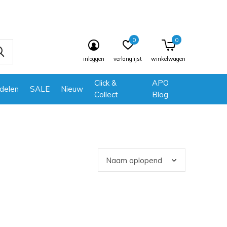
0
0
inloggen
verlanglijst
winkelwagen
Click &
APO
delen
SALE
Nieuw
Collect
Blog