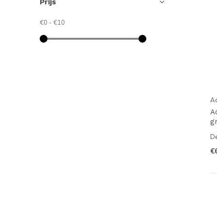
Prijs
€0
-
€10
A
A
g
De
€