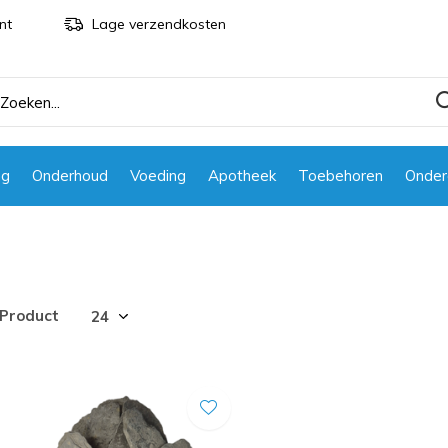
nt
Lage verzendkosten
ng
Onderhoud
Voeding
Apotheek
Toebehoren
Onder
 Product