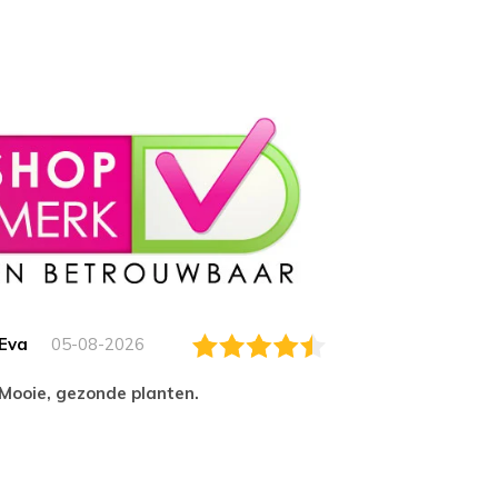
Eva
05-08-2026
Essam
Mooie, gezonde planten.
tevred