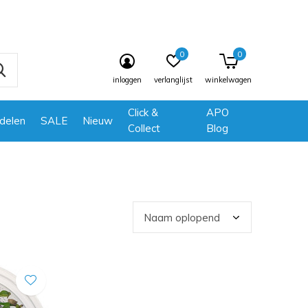
0
0
inloggen
verlanglijst
winkelwagen
Click &
APO
delen
SALE
Nieuw
Collect
Blog