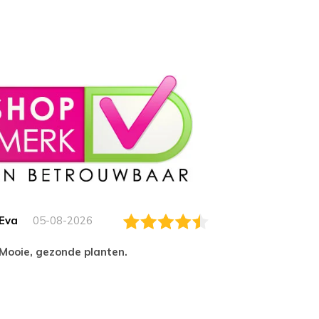
Eva
05-08-2026
Essam
Mooie, gezonde planten.
tevred