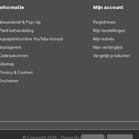
Informatie
Mijn account
Nieuwsbrief & Pop-Up
Registreren
Plant behandeling
Mijn bestellingen
Aquaplantsonline YouTube kanaal
Mijn tickets
Naslagwerk
Mijn verlanglijst
Cadeaubonnen
Vergelijk producten
Sitemap
Privacy & Cookies
Disclaimer
© Copyright
2026
- Theme By
DMWS
-
RSS-feed