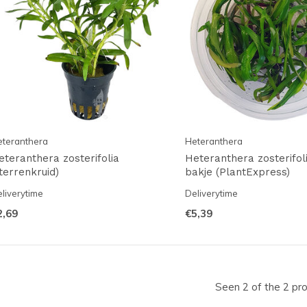
teranthera
Heteranthera
eteranthera zosterifolia
Heteranthera zosterifol
sterrenkruid)
bakje (PlantExpress)
liverytime
Deliverytime
2,69
€5,39
Seen 2 of the 2 pr