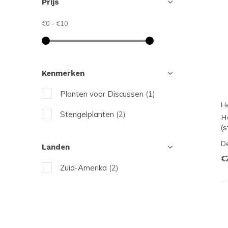
Prijs
€0
-
€10
Kenmerken
Planten voor Discussen
(1)
He
Stengelplanten
(2)
H
(
De
Landen
€
Zuid-Amerika
(2)