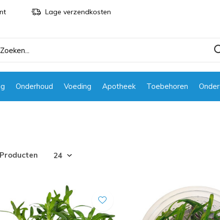
nt
Lage verzendkosten
ng
Onderhoud
Voeding
Apotheek
Toebehoren
Onder
 Producten