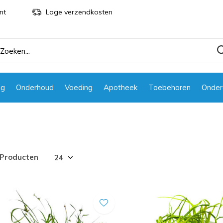
nt
Lage verzendkosten
ng
Onderhoud
Voeding
Apotheek
Toebehoren
Onder
 Producten