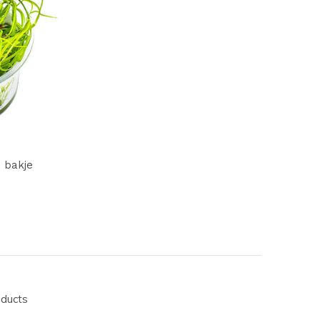
 bakje
oducts