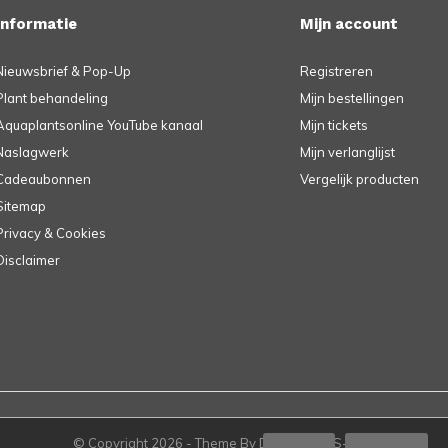
Informatie
Mijn account
Nieuwsbrief & Pop-Up
Registreren
Plant behandeling
Mijn bestellingen
Aquaplantsonline YouTube kanaal
Mijn tickets
Naslagwerk
Mijn verlanglijst
Cadeaubonnen
Vergelijk producten
Sitemap
Privacy & Cookies
Disclaimer
© Copyright
2026
- Theme By
DMWS
-
RSS-feed