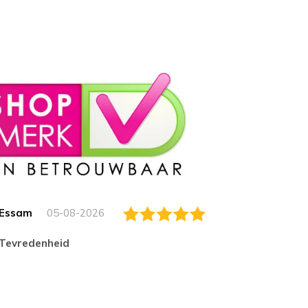
Essam
05-08-2026
Jack
tevredenheid
Top