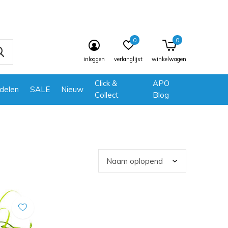
0
0
inloggen
verlanglijst
winkelwagen
Click &
APO
delen
SALE
Nieuw
Collect
Blog