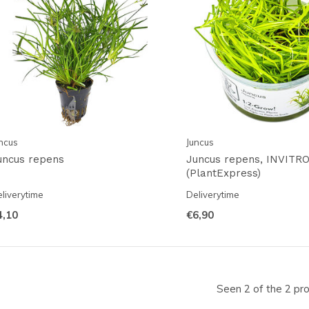
ncus
Juncus
uncus repens
Juncus repens, INVITRO
(PlantExpress)
liverytime
Deliverytime
4,10
€6,90
Seen 2 of the 2 pr