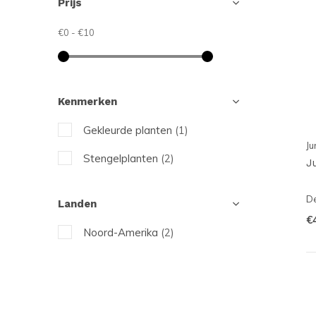
Prijs
€0
-
€10
Kenmerken
Gekleurde planten
(1)
Ju
Stengelplanten
(2)
J
De
Landen
€
Noord-Amerika
(2)