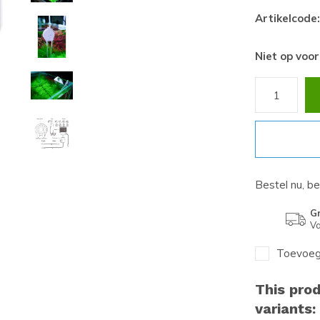
Artikelcode:
Niet op voo
Bestel nu, b
Gr
Va
Toevoege
This prod
variants: