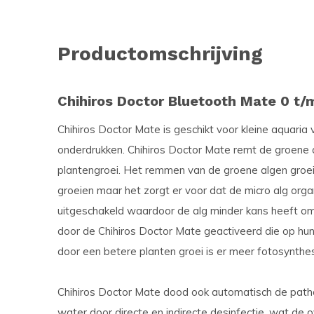
Productomschrijving
Chihiros Doctor Bluetooth Mate 0 t/m
Chihiros Doctor Mate is geschikt voor kleine aquaria
onderdrukken. Chihiros Doctor Mate remt de groene 
plantengroei. Het remmen van de groene algen groei
groeien maar het zorgt er voor dat de micro alg or
uitgeschakeld waardoor de alg minder kans heeft o
door de Chihiros Doctor Mate geactiveerd die op hun
door een betere planten groei is er meer fotosynthe
Chihiros Doctor Mate dood ook automatisch de patho
water door directe en indirecte desinfectie, wat de 