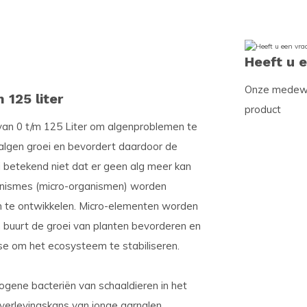
Heeft u 
Onze medewer
 125 liter
product
 van 0 t/m 125 Liter om algenproblemen te
algen groei en bevordert daardoor de
 betekend niet dat er geen alg meer kan
ganismes (micro-organismen) worden
m te ontwikkelen. Micro-elementen worden
 buurt de groei van planten bevorderen en
se om het ecosysteem te stabiliseren.
gene bacteriën van schaaldieren in het
overlevingskans van jonge garnalen