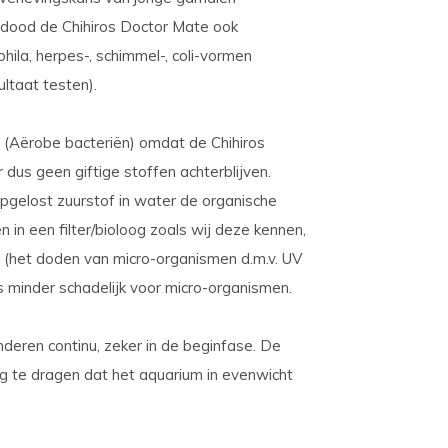
g dood de Chihiros Doctor Mate ook
ila, herpes-, schimmel-, coli-vormen
ultaat testen).
ën (Aërobe bacteriën) omdat de Chihiros
dus geen giftige stoffen achterblijven.
opgelost zuurstof in water de organische
 in een filter/bioloog zoals wij deze kennen,
tor (het doden van micro-organismen d.m.v. UV
s minder schadelijk voor micro-organismen.
eren continu, zeker in de beginfase. De
rg te dragen dat het aquarium in evenwicht