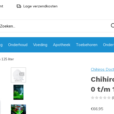
nt
Lage verzendkosten
ng
Onderhoud
Voeding
Apotheek
Toebehoren
Onder
 125 liter
Chihiros Doc
Chihir
0 t/m 
(
€66,95