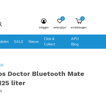
0
0
inloggen
verlanglijst
winkelwagen
Click &
APO
delen
SALE
Nieuw
Collect
Blog
tor
os Doctor Bluetooth Mate
125 liter
0)