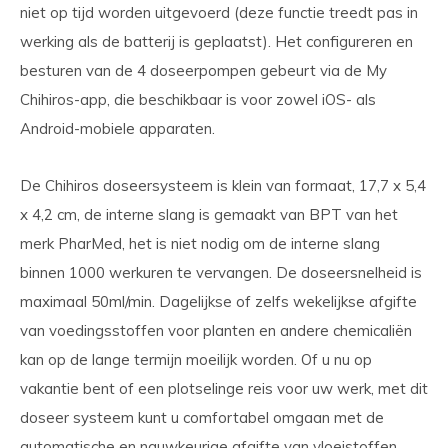
niet op tijd worden uitgevoerd (deze functie treedt pas in
werking als de batterij is geplaatst). Het configureren en
besturen van de 4 doseerpompen gebeurt via de My
Chihiros-app, die beschikbaar is voor zowel iOS- als
Android-mobiele apparaten.
De Chihiros doseersysteem is klein van formaat, 17,7 x 5,4
x 4,2 cm, de interne slang is gemaakt van BPT van het
merk PharMed, het is niet nodig om de interne slang
binnen 1000 werkuren te vervangen. De doseersnelheid is
maximaal 50ml/min. Dagelijkse of zelfs wekelijkse afgifte
van voedingsstoffen voor planten en andere chemicaliën
kan op de lange termijn moeilijk worden. Of u nu op
vakantie bent of een plotselinge reis voor uw werk, met dit
doseer systeem kunt u comfortabel omgaan met de
automatische en nauwkeurige afgifte van vloeistoffen