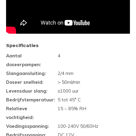
Specificaties
Aantal
4
doseerpompen:
Slangaansluiting:
2/4 mm
Doseer snelheid:
> 50ml/min
Levensduur slang:
≥1000 uur
Bedrijfstemperatuur:
5 tot 45° C
Relatieve
15 ~ 85% RH
vochtigheid:
Voedingsspanning:
100-240V 50/60Hz
Bedrijfsspanning:
DC 12V