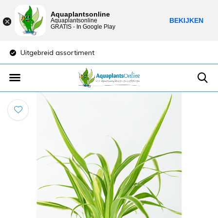
Aquaplantsonline
BEKIJKEN
Aquaplantsonline
GRATIS - In Google Play
Uitgebreid assortiment
Lage verzendkost