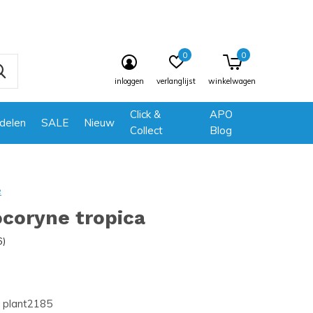
0
0
inloggen
verlanglijst
winkelwagen
Click &
APO
delen
SALE
Nieuw
Collect
Blog
e
coryne tropica
6)
plant2185