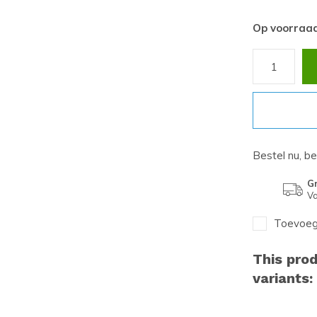
Op voorraa
Bestel nu, b
Gr
Va
Toevoege
This prod
variants: