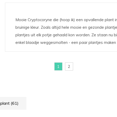
Mooie Cryptocoryne die (hoop ik) een opvallende plant 
bruinige kleur. Zoals altijd hele mooie en gezonde plan
plantjes uit elk potje gehaald kon worden. Ze staan nu b
enkel blaadje weggesmolten - een paar plantjes maken z
1
2
plant
(61)