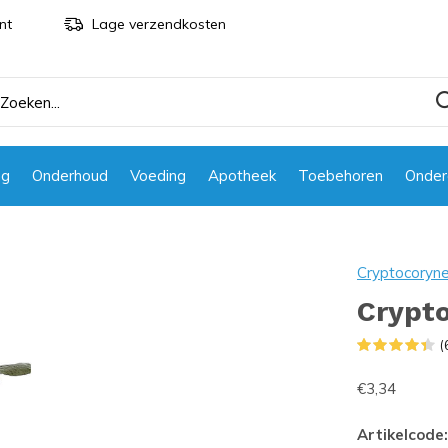
nt
Lage verzendkosten
ng
Onderhoud
Voeding
Apotheek
Toebehoren
Onder
Cryptocoryn
Crypto
(
€3,34
Artikelcode: