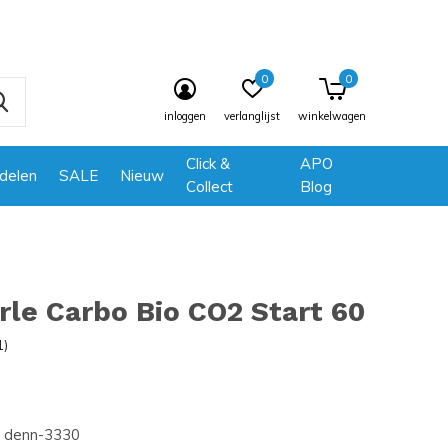
0
0
inloggen
verlanglijst
winkelwagen
Click &
APO
delen
SALE
Nieuw
Collect
Blog
le Carbo Bio CO2 Start 60
1)
denn-3330