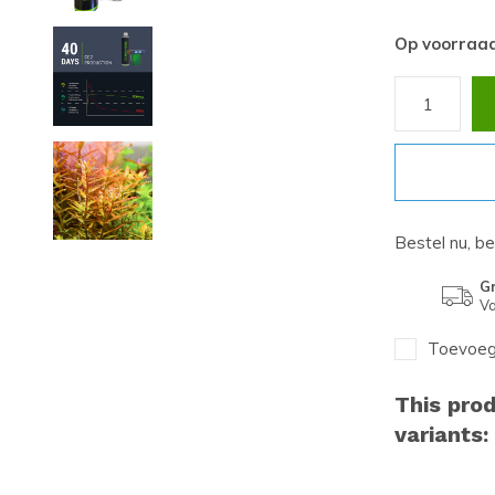
Op voorraa
Bestel nu, b
Gr
Va
Toevoege
This prod
variants: