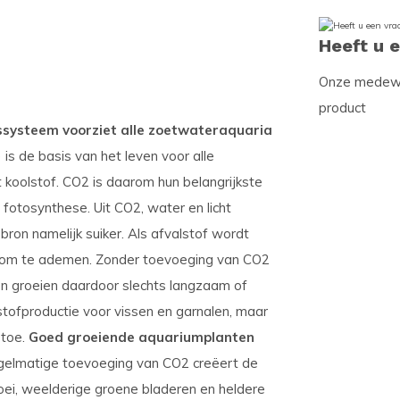
Heeft u 
Onze medewer
product
ssysteem voorziet alle zoetwateraquaria
is de basis van het leven voor alle
t koolstof. CO2 is daarom hun belangrijkste
fotosynthese. Uit CO2, water en licht
bron namelijk suiker. Als afvalstof wordt
en om te ademen. Zonder toevoeging van CO2
ten groeien daardoor slechts langzaam of
rstofproductie voor vissen en garnalen, maar
 toe.
Goed groeiende aquariumplanten
egelmatige toevoeging van CO2 creëert de
roei, weelderige groene bladeren en heldere