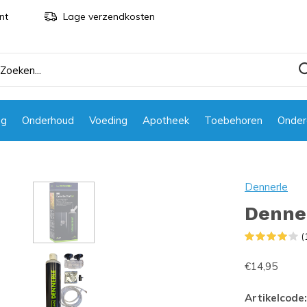
nt
Lage verzendkosten
ng
Onderhoud
Voeding
Apotheek
Toebehoren
Onder
Dennerle
Denner
(
€14,95
Artikelcode: