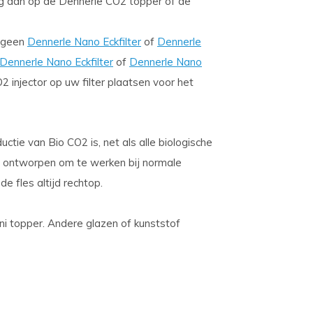
ng aan op de Dennerle CO2 topper of de
u geen
Dennerle Nano Eckfilter
of
Dennerle
Dennerle Nano Eckfilter
of
Dennerle Nano
2 injector op uw filter plaatsen voor het
ctie van Bio CO2 is, net als alle biologische
is ontworpen om te werken bij normale
 fles altijd rechtop.
i topper. Andere glazen of kunststof