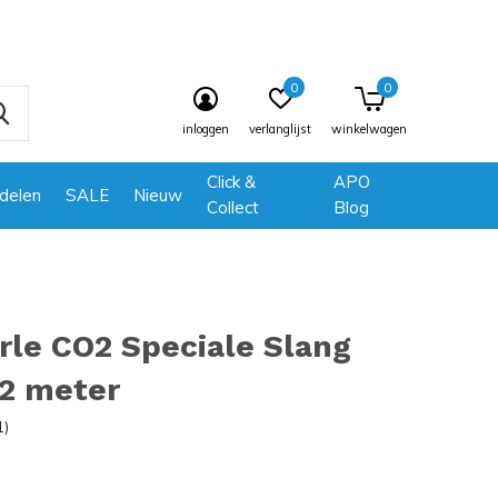
0
0
inloggen
verlanglijst
winkelwagen
Click &
APO
delen
SALE
Nieuw
Collect
Blog
le CO2 Speciale Slang
 2 meter
1)