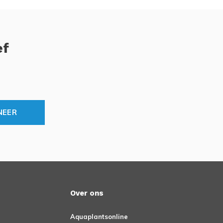
ef
NEER
Over ons
Aquaplantsonline