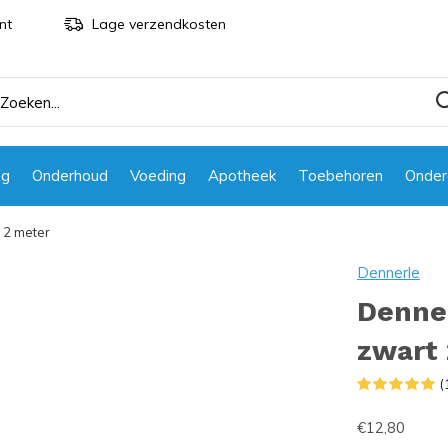
nt
Lage verzendkosten
ng
Onderhoud
Voeding
Apotheek
Toebehoren
Onder
 2 meter
Dennerle
Denner
zwart
(
€12,80