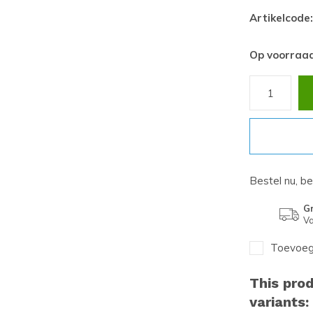
Artikelcode:
Op voorraa
Bestel nu, b
Gr
Va
Toevoege
This prod
variants: