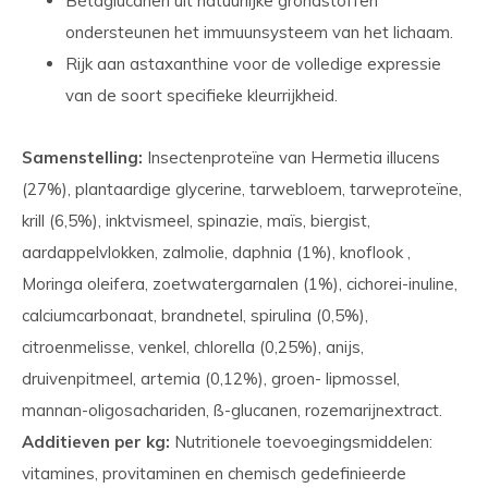
Bètaglucanen uit natuurlijke grondstoffen
ondersteunen het immuunsysteem van het lichaam.
Rijk aan astaxanthine voor de volledige expressie
van de soort specifieke kleurrijkheid.
Samenstelling:
Insectenproteïne van Hermetia illucens
(27%), plantaardige glycerine, tarwebloem, tarweproteïne,
krill (6,5%), inktvismeel, spinazie, maïs, biergist,
aardappelvlokken, zalmolie, daphnia (1%), knoflook ,
Moringa oleifera, zoetwatergarnalen (1%), cichorei-inuline,
calciumcarbonaat, brandnetel, spirulina (0,5%),
citroenmelisse, venkel, chlorella (0,25%), anijs,
druivenpitmeel, artemia (0,12%), groen- lipmossel,
mannan-oligosachariden, ß-glucanen, rozemarijnextract.
Additieven per kg:
Nutritionele toevoegingsmiddelen:
vitamines, provitaminen en chemisch gedefinieerde