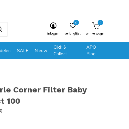
0
0
inloggen
verlanglijst
winkelwagen
Click &
APO
delen
SALE
Nieuw
Collect
Blog
le Corner Filter Baby
t 100
0)