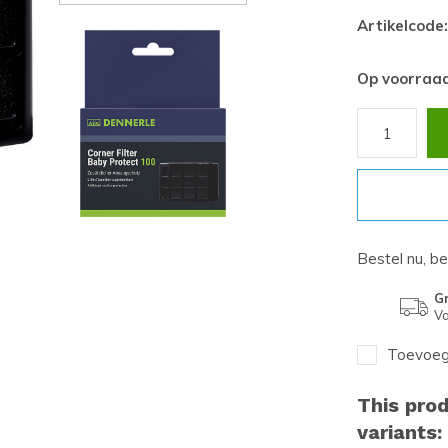
Artikelcode:
Op voorraa
Bestel nu, b
Gr
Va
Toevoege
This prod
variants: