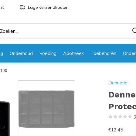
nt
Lage verzendkosten
ng
Onderhoud
Voeding
Apotheek
Toebehoren
Onder
 100
Dennerle
Denner
Protec
(
€12,45