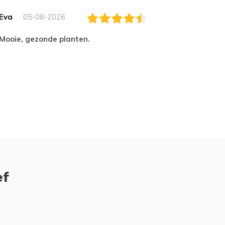
Eva
05-08-2026
Essam
Mooie, gezonde planten.
tevred
ef