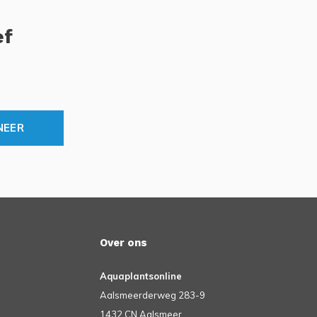
ef
NEER
Over ons
Aquaplantsonline
Aalsmeerderweg 283-9
1432 CN Aalsmeer