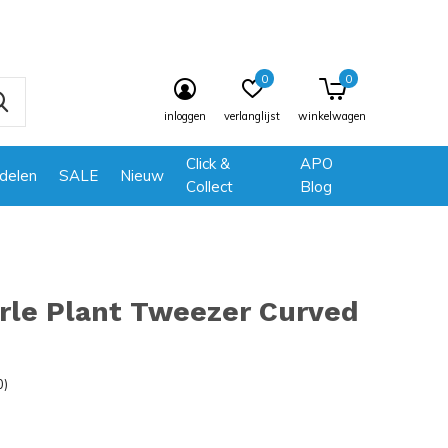
0
0
inloggen
verlanglijst
winkelwagen
Click &
APO
delen
SALE
Nieuw
Collect
Blog
rle Plant Tweezer Curved
0)