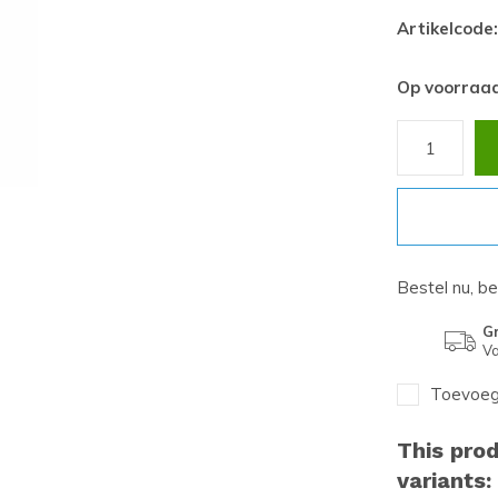
Artikelcode:
Op voorraa
Bestel nu, b
Gr
Va
Toevoege
This prod
variants: