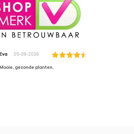
Eva
05-08-2026
Essam
Mooie, gezonde planten.
tevred