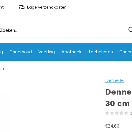
nt
Lage verzendkosten
ng
Onderhoud
Voeding
Apotheek
Toebehoren
Onder
cm
Dennerle
Denne
30 cm
(
€24,66