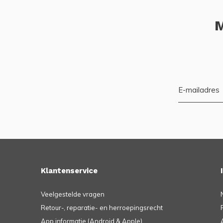
M
Klantenservice
Veelgestelde vragen
Retour-, reparatie- en herroepingsrecht
App informatie (Android & Apple)