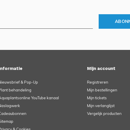
ABON
Informatie
Mijn account
Nieuwsbrief & Pop-Up
Registreren
Plant behandeling
Mijn bestellingen
Aquaplantsonline YouTube kanaal
Mijn tickets
Naslagwerk
Mijn verlanglijst
Cadeaubonnen
Vergelijk producten
Sitemap
Privacy & Cookies