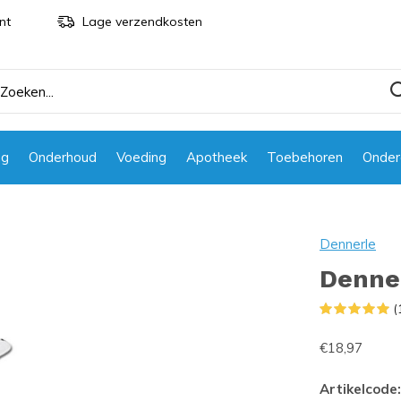
nt
Lage verzendkosten
ng
Onderhoud
Voeding
Apotheek
Toebehoren
Onder
Dennerle
Denner
(
€18,97
Artikelcode: