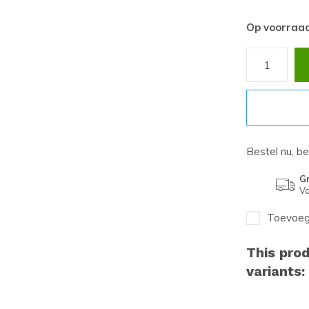
Op voorraa
Bestel nu, b
Gr
Va
Toevoege
This prod
variants: