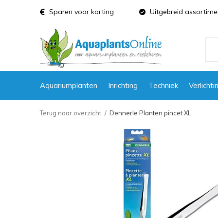
Sparen voor korting
Uitgebreid assortime
Aquariumplanten
Inrichting
Techniek
Verlichti
Terug naar overzicht
Dennerle Planten pincet XL