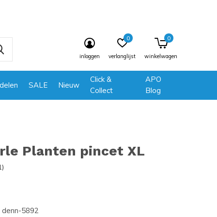
0
0
inloggen
verlanglijst
winkelwagen
Click &
APO
delen
SALE
Nieuw
Collect
Blog
le Planten pincet XL
1)
denn-5892