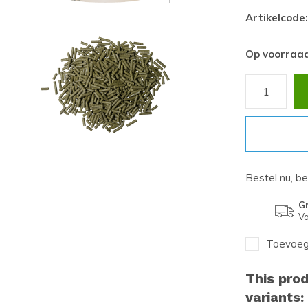
Artikelcode:
Op voorraa
Bestel nu, b
Gr
Va
Toevoege
This prod
variants: