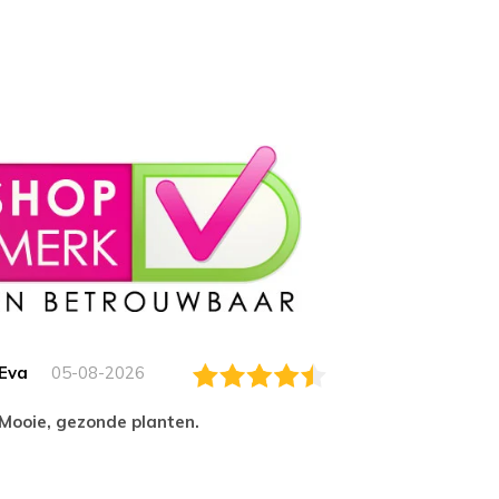
Eva
05-08-2026
Essam
Mooie, gezonde planten.
tevred