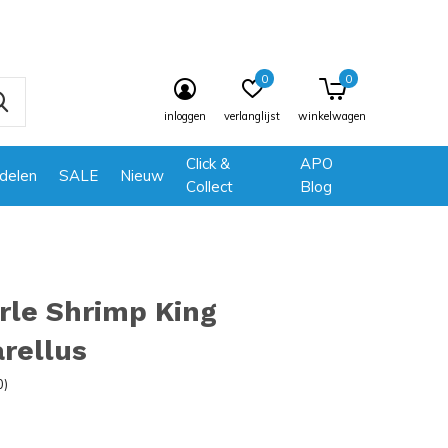
0
0
inloggen
verlanglijst
winkelwagen
Click &
APO
delen
SALE
Nieuw
Collect
Blog
rle Shrimp King
rellus
0)