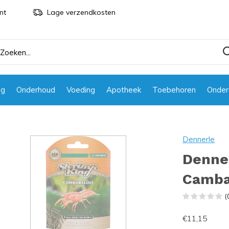
nt
Lage verzendkosten
ng
Onderhoud
Voeding
Apotheek
Toebehoren
Onder
Dennerle
Denne
Camba
(
€11,15