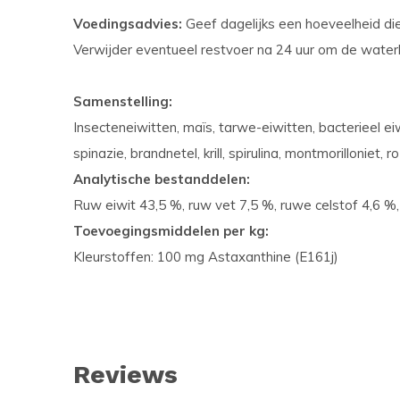
Voedingsadvies:
Geef dagelijks een hoeveelheid die
Verwijder eventueel restvoer na 24 uur om de water
Samenstelling:
Insecteneiwitten, maïs, tarwe-eiwitten, bacterieel e
spinazie, brandnetel, krill, spirulina, montmorilloniet, r
Analytische bestanddelen:
Ruw eiwit 43,5 %, ruw vet 7,5 %, ruwe celstof 4,6 %,
Toevoegingsmiddelen per kg:
Kleurstoffen: 100 mg Astaxanthine (E161j)
Reviews